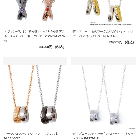
エヴァンゲリオン 初号機 シンジ & 2号機 アス
ディズニー くまのプーさん&ピグレット / シル
カ シルバー ペア ネックレス EVSN-39-EVSN-
バー ペア ネックレス DI-SN704-P
41
33,000円
（税込）
33,000円
（税込）
サージカルステンレス ペアネックレス L-
ディズニー スティッチ / シルバー ペア ネック
N8022-8023
レス DI-SN727NG-P