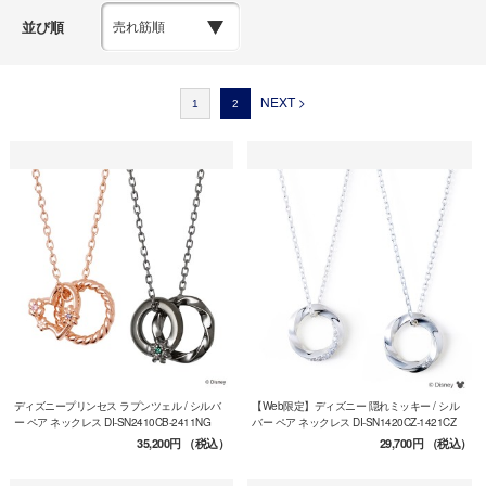
並び順
NEXT >
1
2
ディズニープリンセス ラプンツェル / シルバ
【Web限定】ディズニー 隠れミッキー / シル
ー ペア ネックレス DI-SN2410CB-2411NG
バー ペア ネックレス DI-SN1420CZ-1421CZ
35,200円
（税込）
29,700円
（税込）