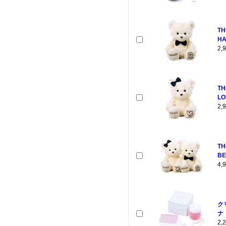
TH
HA
2
TH
LO
2
T
BE
4
ク
ナ
2