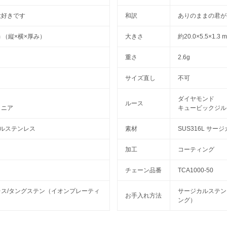
大好きです
和訳
ありのままの君が
 mm （縦×横×厚み）
大きさ
約20.0×5.5×1.
重さ
2.6g
サイズ直し
不可
ダイヤモンド
ルース
コニア
キュービックジル
ジカルステンレス
素材
SUS316L サ
加工
コーティング
チェーン品番
TCA1000-50
ス/タングステン（イオンプレーティ
サージカルステン
お手入れ方法
ング）