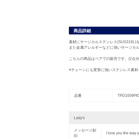
商品詳細
素材にサージカルステンレス(SUS316
また金属アレルギーなどに強いサージカ
こちらの商品はペアでの販売です。(2点
※チェーンにも変形に強いステンレス素
品番
TPD1009PI
Lady's
メッセージ刻
I love you the way 
印