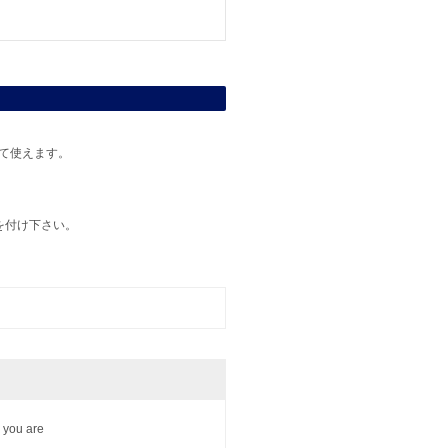
て使えます。
を付け下さい。
y you are