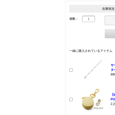
在庫状況
個数：
一緒に購入されているアイテム
サ
ター
8
【
PO
2