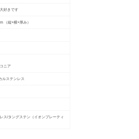
大好きです
3 mm （縦×横×厚み）
コニア
ージカルステンレス
レス/タングステン（イオンプレーティ