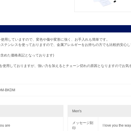
L)を使用していますので、変色や傷や変形に強く、お手入れも簡単です。
ルステンレスを使っておりますので、金属アレルギーをお持ちの方でも比較的安心し
分含めた価格表記となっております)
材を使用しておりますが、強い力を加えるとチェーン切れの原因となりますのでお気
DM-BKDM
Men's
メッセージ刻
you are
I love you the wa
印