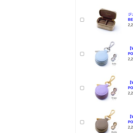
ジ
BE
2
【
PO
2
【
PO
2
【
PO
2