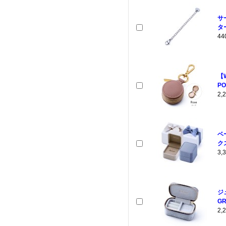
サ
ター
4
【
PO
2
ベ
クス
3
ジ
GR
2