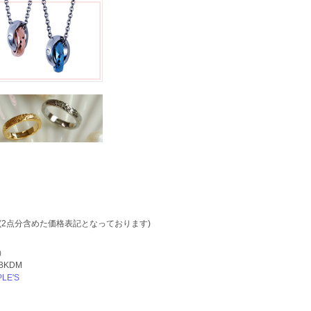
(2点分含めた価格表記となっております)
）
-BKDM
PLE'S