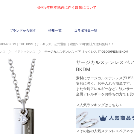
令和8年熊本地震に伴う影響について
ブランドから探す
特集一覧
コラボ特集一覧
IDM-BKDM｜THE KISS（ザ・キッス）公式通販
｜税抜5,000円以上で送料無料！！
レス
ペアネックレス
サージカルステンレス ペア ネックレス TPD1009PIDM-BKDM
サージカルステンレス ペア ネ
BKDM
素材にサージカルステンレス(SUS3
変形に強く、お手入れも簡単です。
また金属アレルギーなどに強いサー
金属アレルギーをお持ちの方でも比
＜人気ランキングはこちら＞
＜その他の人気ステンレスペアネッ