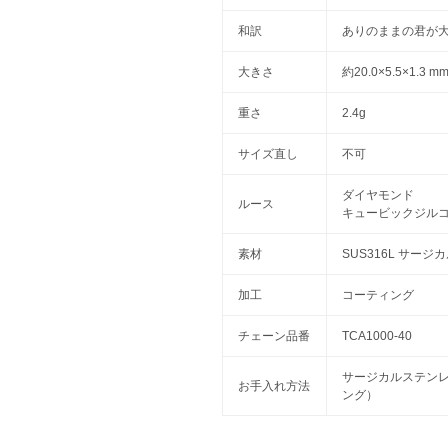
和訳
ありのままの君が
大きさ
約20.0×5.5×1.3
重さ
2.4g
サイズ直し
不可
ダイヤモンド
ルース
キュービックジル
素材
SUS316L サー
加工
コーティング
チェーン品番
TCA1000-40
サージカルステンレ
お手入れ方法
ング）