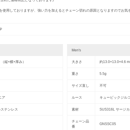
材を使用しておりますが、強い力を加えるとチェーン切れの原因となりますのでお気
-P
Men's
 mm （縦×横×厚み）
大きさ
約13.0×13.0×4.
重さ
5.5g
サイズ直し
不可
ニア
ルース
キュービックジル
カルステンレス
素材
SUS316L サー
チェーン品
GNSSC05
番