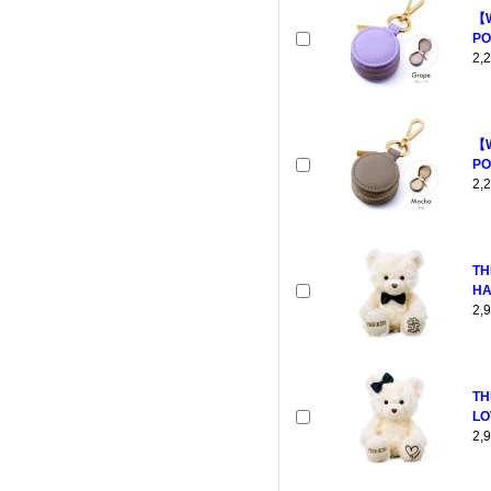
【
PO
2
【
PO
2
TH
HA
2
TH
LO
2