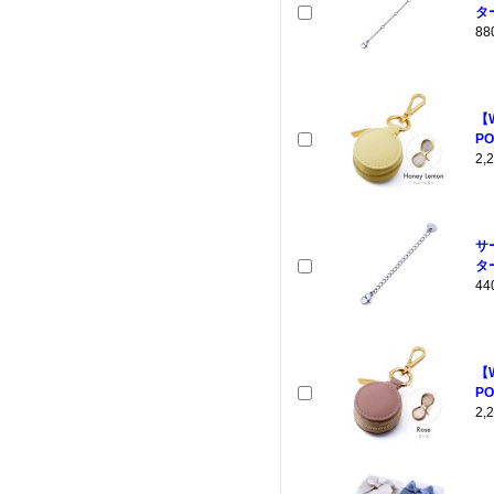
ター
8
【
PO
2
サ
ター
4
【
PO
2