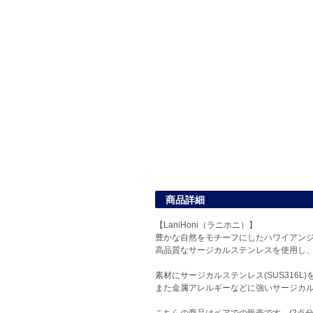
商品詳細
【LaniHoni（ラニホニ）】
豊かな自然をモチーフにしたハワイアンジュ
高品質なサージカルステンレスを使用し
素材にサージカルステンレス(SUS316
また金属アレルギーなどに強いサージカ
こちらの商品はペアでの販売です。(2点