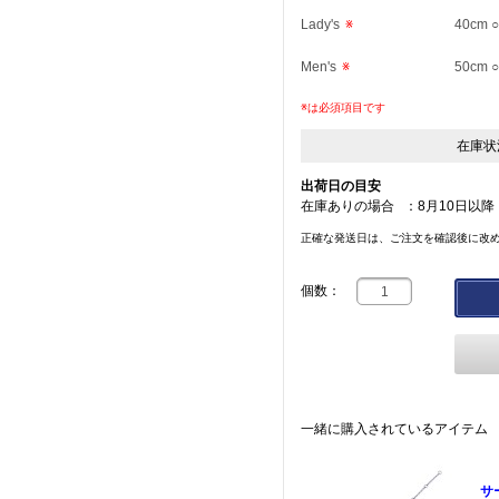
Lady's
※
40cm
Men's
※
50cm
※は必須項目です
在庫状
出荷日の目安
在庫ありの場合
：
8月10日以降
正確な発送日は、ご注文を確認後に改
個数：
一緒に購入されているアイテム
サ