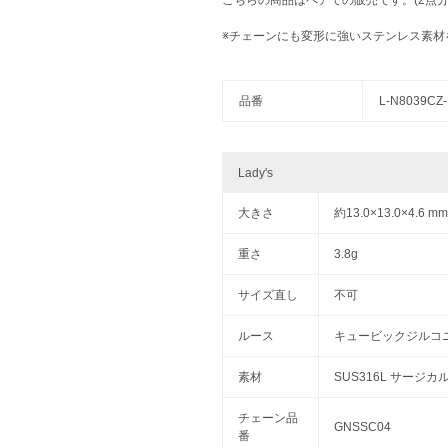
※チェーンにも変形に強いステンレス素
品番
L-N8039CZ
Lady's
大きさ
約13.0×13.0×4.6
重さ
3.8g
サイズ直し
不可
ルース
キュービックジルコ
素材
SUS316L サージ
チェーン品
GNSSC04
番