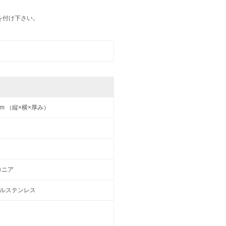
を付け下さい。
6 mm （縦×横×厚み）
コニア
ジカルステンレス