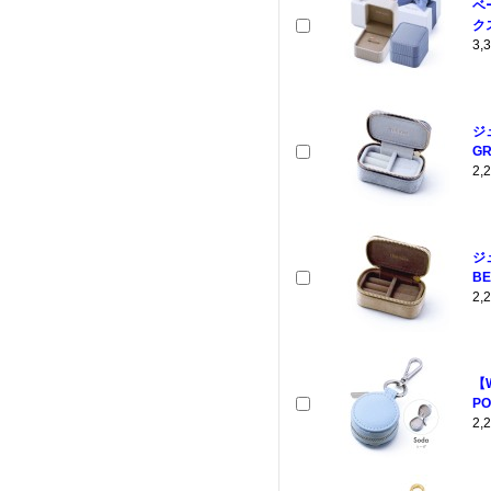
ベ
クス
3
ジ
GR
2
ジ
BE
2
【
PO
2