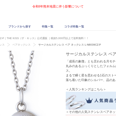
令和8年熊本地震に伴う影響について
ブランドから探す
特集一覧
コラボ特集一覧
Z-P｜THE KISS（ザ・キッス）公式通販
｜税抜5,000円以上で送料無料！！
レス
ペアネックレス
サージカルステンレス ペア ネックレス L-N8039CZ-P
サージカルステンレス ペア ネ
「成長の象徴」とも言われる月モチ
丸みのあるぷっくりとしたフォルム
ス。
まるで瞬く星を思わせる1石のスト
落ち着いた印象のシルバー、品のあ
＜人気ランキングはこちら＞
＜その他の人気ステンレスペアネッ