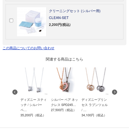
クリーニングセット (シルバー用)
CLEAN-SET
2,200円(税込)
この商品についてのお問い合わせ
関連する商品はこちら
ニー ミッキ
ディズニー スティ
シルバー ペア ネッ
ディズニープリン
【Web限定
ー / シル
ッチ / シルバー
クレス SPD245…
セス ラプンツェル
ズニー 隠
ペ…
27,500円（税込）
/ …
ー …
00円（税込）
35,200円（税込）
34,100円（税込）
29,700円