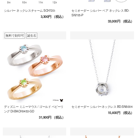
シルバー ネックレスチャーム SCH720-
セミオーダー シルバー ペア ネックレス BD-
SN705-P
3,300円
（税込）
33,000円
（税込）
無料で刻印可
誕生石
ディズニー ミニーマウス / ゴールド ベビーリ
セミオーダー シルバーネックレス BD-SN5004
ング DI-BACH0453-GD
15,400円
（税込）
31,900円
（税込）