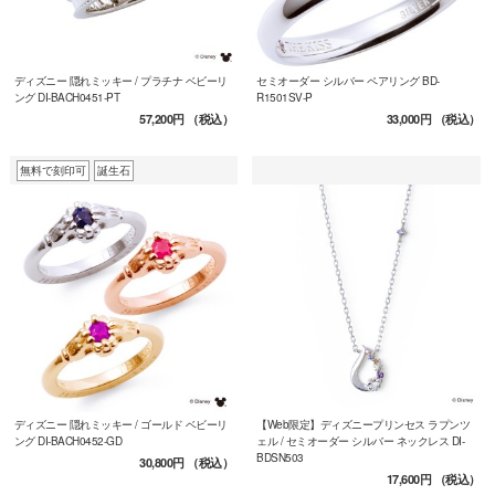
ディズニー 隠れミッキー / プラチナ ベビーリ
セミオーダー シルバー ペアリング BD-
ング DI-BACH0451-PT
R1501SV-P
57,200円
（税込）
33,000円
（税込）
無料で刻印可
誕生石
ディズニー 隠れミッキー / ゴールド ベビーリ
【Web限定】ディズニープリンセス ラプンツ
ング DI-BACH0452-GD
ェル / セミオーダー シルバー ネックレス DI-
BDSN503
30,800円
（税込）
17,600円
（税込）