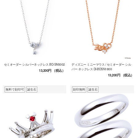
セミオーダー シルバーネックレス BD-SN5002
ディズニー ミニーマウス / セミオーダー シル
バー ネックレス DI-BDSN1800
13,200円
（税込）
13,200円
（税込）
無料で刻印可
誕生石
刻印無料
誕生石