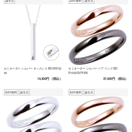
誕生石
刻印無料
誕生石
セミオーダー シルバー ネックレス BD-SN702-
セミオーダー シルバー ペア リング BD-
40
R1502SVPI-BK
14,300円
（税込）
37,400円
（税込）
刻印無料
誕生石
刻印無料
誕生石