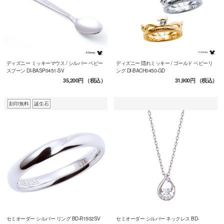
ディズニー ミッキーマウス / シルバー ベビー
ディズニー 隠れミッキー / ゴールド ベビーリ
スプーン DI-BASP0451-SV
ング DI-BACH0450-GD
35,200円
（税込）
31,900円
（税込）
刻印無料
誕生石
セミオーダー シルバー リング BD-R1502SV
セミオーダー シルバー ネックレス BD-