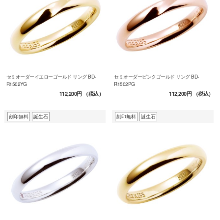
セミオーダーイエローゴールド リング BD-
セミオーダーピンクゴールド リング BD-
R1502YG
R1502PG
112,200円
（税込）
112,200円
（税込）
刻印無料
誕生石
刻印無料
誕生石