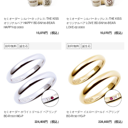
セミオーダー シルバーネックレス /THE KISS
セミオーダー シルバーネックレス /THE KISS
オリジナルベア HAPPY BD-SN700-BEAR-
オリジナルベア LOVE BD-SN700-BEAR-
HAPPY-02-3000
LOVE-02-3000
15,070円
（税込）
15,070円
（税込）
刻印無料
誕生石
刻印無料
誕生石
セミオーダー ホワイトゴールド ペアリング
セミオーダー イエローゴールド ペアリング
BD-R1501WG-P
BD-R1501YG-P
224,400円
（税込）
224,400円
（税込）