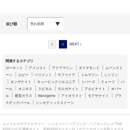
並び順
NEXT >
1
2
関連するカテゴリ
ガーネット
アメジスト
アクアマリン
ダイヤモンド
ムーンスト
ーン
ルビー
ペリドット
サファイア
トルマリン
シトリン
タンザナイト
キュービックジルコニア
トパーズ
クォーツ
パ
ール
オニキス
スピネル
モルガナイト
アルピナイト
オパー
ル
硬質ガラス
Nanogems
アイオライト
モアサナイト
プラ
スチックパール
シンセティックストーン
エメラルドのアクセサリー・ジュエリー｜ペアリング・ペアネックレス”THE
KISS”の公式通販サイト。常時3000アイテム以上のアクセサリーを取りそろえ