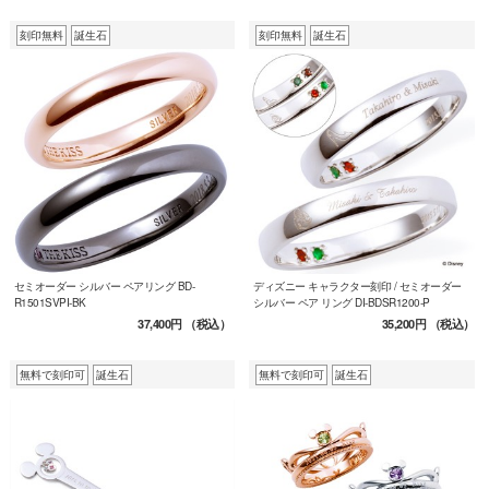
刻印無料
誕生石
刻印無料
誕生石
セミオーダー シルバー ペアリング BD-
ディズニー キャラクター刻印 / セミオーダー
R1501SVPI-BK
シルバー ペア リング DI-BDSR1200-P
37,400円
（税込）
35,200円
（税込）
無料で刻印可
誕生石
無料で刻印可
誕生石