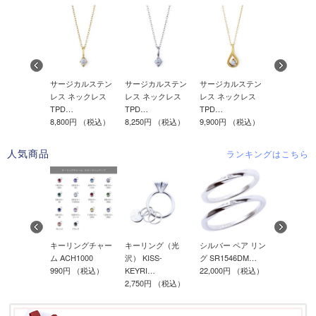
レス ブレス
サージカルステン
サージカルステン
サージカルステン
サージカル
TBR2017
レス ネックレス
レス ネックレス
レス ネックレス
レス ネッ
円
（税込）
TPD…
TPD…
TPD…
TPD…
8,800円
（税込）
8,250円
（税込）
9,900円
（税込）
9,350円
（
人気商品
ランキングはこちら
b限定】ディ
キーリングチャー
キーリング（光
シルバー ペア リン
シルバー 
 隠れミッキ
ム ACH1000
沢） KISS-
グ SR1546DM…
グ SR1844
990円
（税込）
KEYRI…
22,000円
（税込）
22,000円
（
0円
（税込）
2,750円
（税込）