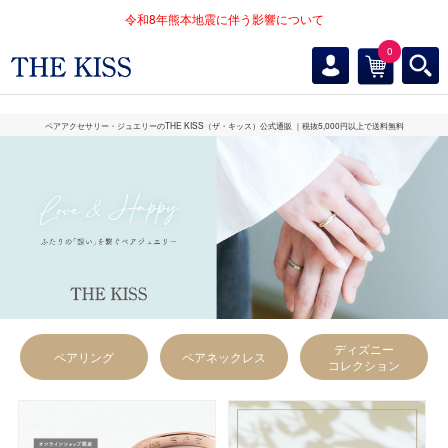
令和8年熊本地震に伴う影響について
0
ペアアクセサリー・ジュエリーのTHE KISS（ザ・キッス）公式通販
｜税抜5,000円以上で送料無料
ディズニー
ペアリング
ペアネックレス
コレクション