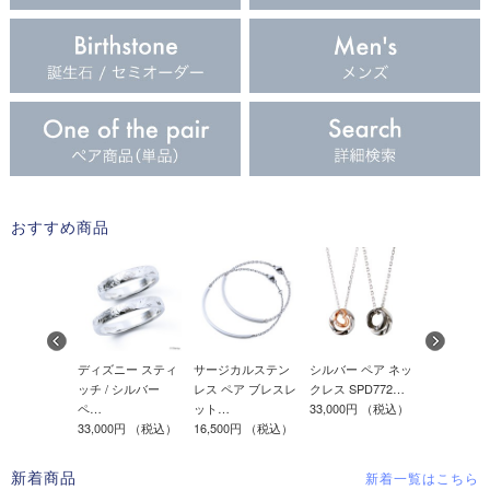
おすすめ商品
ー ペア リン
ディズニー スティ
サージカルステン
シルバー ペア ネッ
ディズニー
511DM-…
ッチ / シルバー
レス ペア ブレスレ
クレス SPD772…
セス ラプ
0円
（税込）
ペ…
ット…
33,000円
（税込）
/ …
33,000円
（税込）
16,500円
（税込）
33,000円
（
新着商品
新着一覧はこちら