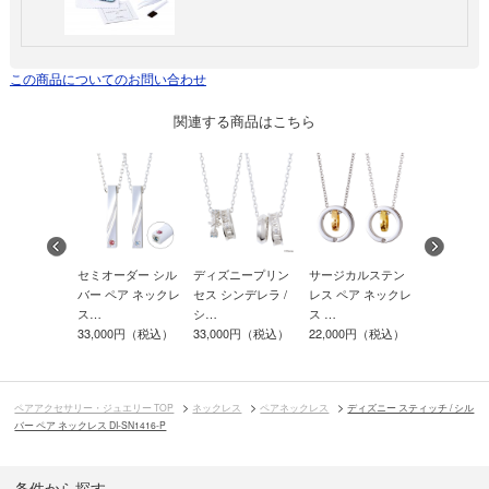
この商品についてのお問い合わせ
関連する商品はこちら
ー ペア ネッ
セミオーダー シル
ディズニープリン
サージカルステン
シルバー ペ
SPD245…
バー ペア ネックレ
セス シンデレラ /
レス ペア ネックレ
クレス SPD
00円（税込）
ス…
シ…
ス …
27,500円
33,000円（税込）
33,000円（税込）
22,000円（税込）
ペアアクセサリー・ジュエリー TOP
ネックレス
ペアネックレス
ディズニー スティッチ / シル
バー ペア ネックレス DI-SN1416-P
条件から探す