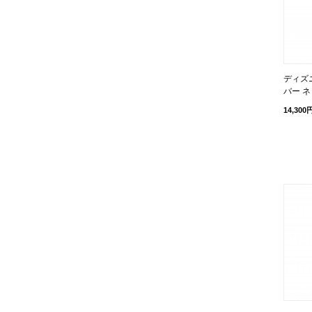
ディズニ
バー ネ
14,300