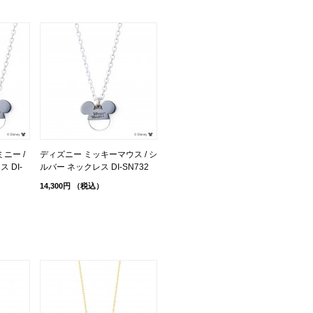
ニー /
ディズニー ミッキーマウス / シ
 DI-
ルバー ネックレス DI-SN732
14,300円
（税込）