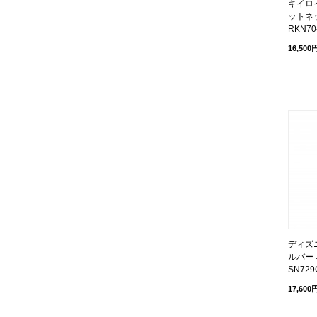
キイロ
ットネッ
RKN70
16,500
ディズニ
ルバー 
SN729
17,600