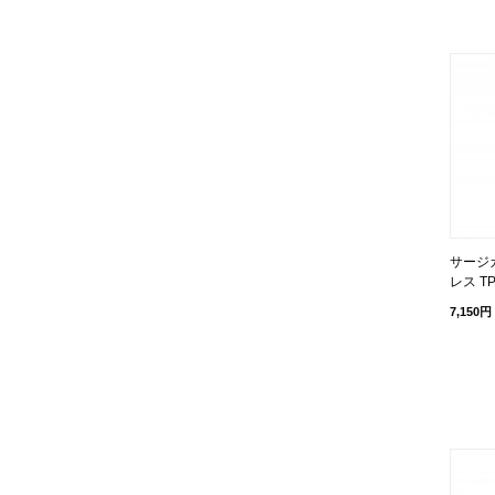
サージ
レス TP
7,150円