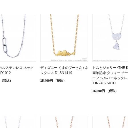
カルステンレス ネック
ディズニー くまのプーさん / ネ
トムとジェリー×THE KI
D1012
ックレス DI-SN1419
周年記念 タフィー チ
ーフ シルバーネックレス
（税込）
15,400円
（税込）
TJN2402SVTU
16,500円
（税込）