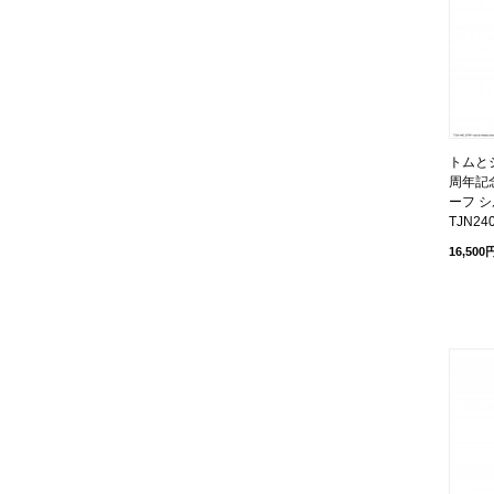
トムとジ
周年記
ーフ シ
TJN24
16,500