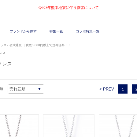
令和8年熊本地震に伴う影響について
ブランドから探す
特集一覧
コラボ特集一覧
キッス）公式通販
｜税抜5,000円以上で送料無料！！
レス
クレス
順
< PREV
1