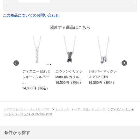
この商品についてのお問い合わせ
関連する商品はこちら
ニー 隠れミ
ディズニー 隠れミ
エヴァンゲリオン
シルバー ネックレ
ディズニー
/ シルバー
ッキー / シルバー
Mark.06 カヲル…
ス 2025-01N
マウス / 
…
16,500円（税込）
16,500円（税込）
…
00円（税込）
14,300円（税込）
13,200円
ペアアクセサリー・ジュエリー TOP
ネックレス
ペア（単品）ネックレス
ディズニー ミッキ
ー / シルバー ネックレス DI-SN1412CZ
条件から探す