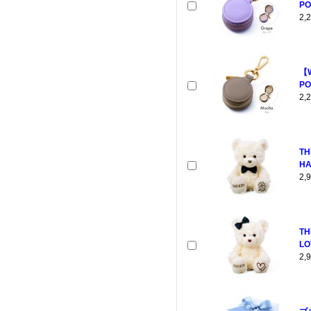
PO
2
【
PO
2
TH
HA
2
TH
LO
2