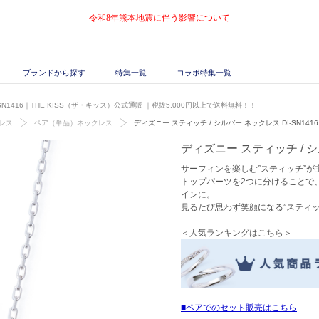
令和8年熊本地震に伴う影響について
ブランドから探す
特集一覧
コラボ特集一覧
SN1416｜THE KISS（ザ・キッス）公式通販
｜税抜5,000円以上で送料無料！！
レス
ペア（単品）ネックレス
ディズニー スティッチ / シルバー ネックレス DI-SN1416
ディズニー スティッチ / シル
サーフィンを楽しむ”スティッチ”
トップパーツを2つに分けることで
インに。
見るたび思わず笑顔になる”スティッ
＜人気ランキングはこちら＞
ペアでのセット販売はこちら