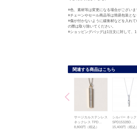
※色、素材等は変更になる場合がございま
※チェーンやセール商品等は簡易包装とな
※傷が付かないように緩衝材などを入れて
の際は取り除いてください。
※ショッピングバッグは1注文に対して、
関連する商品はこちら
シルバー ネックレス
サージカルステンレス
サージカルステンレス
シルバー ネッ
PD1533BD…
ネックレス TPD…
ネックレス TPD…
SPD1532BD…
4,300円（税込）
9,900円（税込）
8,800円（税込）
15,400円（税込