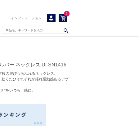
0
インフォメーション
バー ネックレス DI-SN1416
が主役の遊び心あふれるネックレス。
、動くたびそれぞれが揺れ躍動感あるデザ
チ”をいつも一緒に。