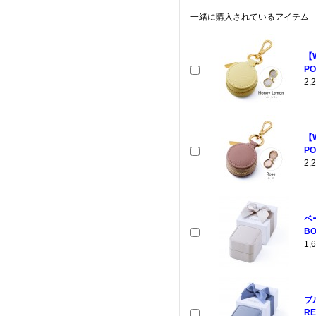
一緒に購入されているアイテム
【
PO
2
【
PO
2
ベ
BO
1
ブ
RE