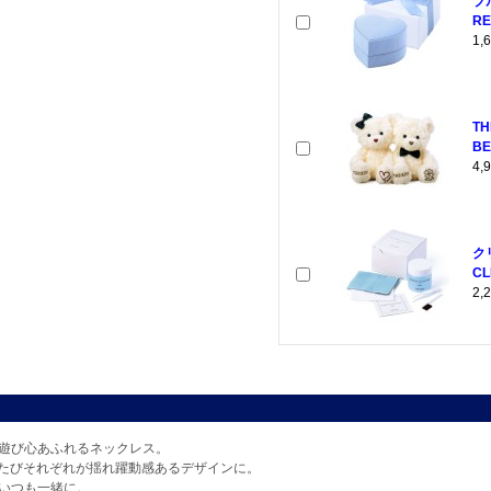
ブ
RE
1
T
BE
4
ク
CL
2
の遊び心あふれるネックレス。
たびそれぞれが揺れ躍動感あるデザインに。
をいつも一緒に。