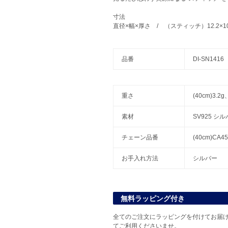
寸法
直径×幅×厚さ / （スティッチ）12.2×10.0
品番
DI-SN1416
重さ
(40cm)3.2g
素材
SV925 シ
チェーン品番
(40cm)CA45
お手入れ方法
シルバー
無料ラッピング付き
全てのご注文にラッピングを付けてお届け
てご利用くださいませ。