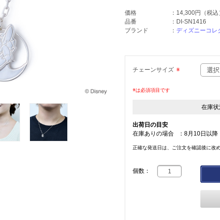
価格
：
14,300円
（税込
品番
：
DI-SN1416
ブランド
：
ディズニーコレ
チェーンサイズ
※
※は必須項目です
在庫状
出荷日の目安
在庫ありの場合
：
8月10日以降
正確な発送日は、ご注文を確認後に改
個数：