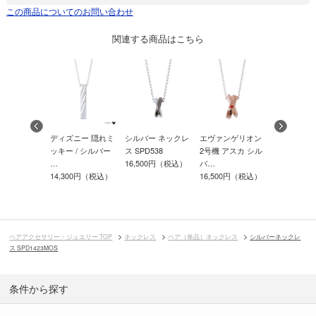
この商品についてのお問い合わせ
関連する商品はこちら
カルステン
ディズニー 隠れミ
シルバー ネックレ
エヴァンゲリオン
サージカル
ックレス L-
ッキー / シルバー
ス SPD538
2号機 アスカ シル
レス ネッ
…
16,500円（税込）
バ…
TPD…
00円（税込）
14,300円（税込）
16,500円（税込）
11,000円
5,500円（
ペアアクセサリー・ジュエリー TOP
ネックレス
ペア（単品）ネックレス
シルバーネックレ
ス SPD1423MOS
条件から探す