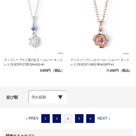
ディズニー アナと雪の女王 / シルバー ネック
ディズニープリンセス ベル / シルバー ネック
レス DI-SCH707CB-SK4035-40
レス DI-SCH710NG-SK4035PI-40
9,900円
（税込）
11,660円
（税込）
並び順
< PREV
NEXT >
2
3
4
5
6
関連するカテゴリ