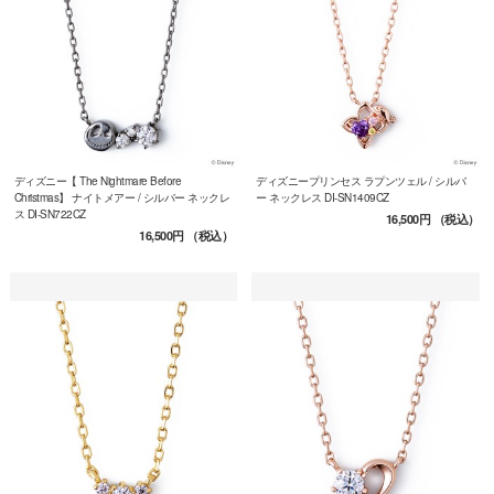
ディズニー【 The Nightmare Before
ディズニープリンセス ラプンツェル / シルバ
Christmas】 ナイトメアー / シルバー ネックレ
ー ネックレス DI-SN1409CZ
ス DI-SN722CZ
16,500円
（税込）
16,500円
（税込）