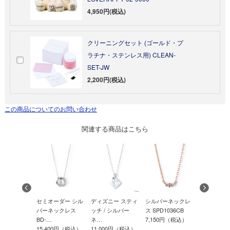
4,950円(税込)
クリーニングセット (ゴールド・プ
ラチナ・ステンレス用) CLEAN-
SET-JW
2,200円(税込)
この商品についてのお問い合わせ
関連する商品はこちら
ニープリン
セミオーダー シル
ディズニー スティ
シルバーネックレ
シルバー 
ル / シルバ
バーネックレス
ッチ / シルバー
ス SPD1036CB
ス SPD703
BD-…
ネ…
7,150円（税込）
11,000円
00円（税込）
15,400円（税込）
11,000円（税込）