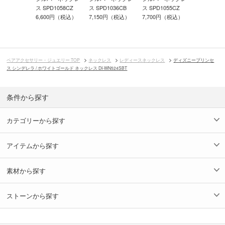
ンデレラ /
ス SPD1058CZ
ス SPD1036CB
ス SPD1055CZ
ス SPD142
6,600円（税込）
7,150円（税込）
7,700円（税込）
18,700円
00円（税込）
9,350円（
ペアアクセサリー・ジュエリー TOP
ネックレス
レディースネックレス
ディズニープリンセ
ス シンデレラ / ホワイトゴールド ネックレス DI-WN524SBT
条件から探す
カテゴリーから探す
アイテムから探す
素材から探す
ストーンから探す