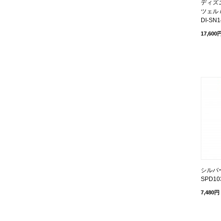
ディズ
ツェル 
DI-SN
17,600
シルバ
SPD10
7,480円