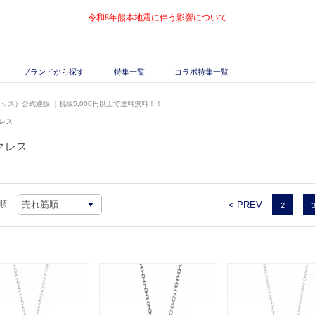
令和8年熊本地震に伴う影響について
ブランドから探す
特集一覧
コラボ特集一覧
キッス）公式通販
｜税抜5,000円以上で送料無料！！
レス
クレス
順
< PREV
2