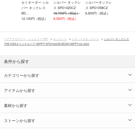
ーネックレ
セミオーダー シル
シルバー ネックレ
シルバーネックレ
シルバー 
1055CZ
バー ネックレス
ス SPD1420CZ
ス SPD1058CZ
ス /THE KI
0円（税込）
BD…
18,700円（税込）
6,600円（税込）
11,770円
12,100円（税込）
9,350円（税込）
ペアアクセサリー・ジュエリー TOP
ネックレス
レディースネックレス
シルバー ネックレス
/THE KISSオリジナルベア HAPPY SPD7036CB-BEAR-HAPPY-02-3000
条件から探す
カテゴリーから探す
アイテムから探す
素材から探す
ストーンから探す