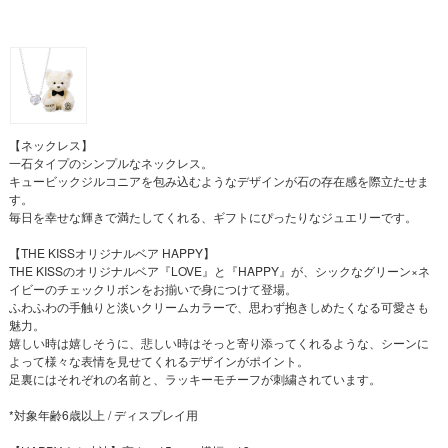
【ネックレス】
一石タイプのシンプルなネックレス。
キュービックジルコニアを包み込むようなデザインが石の存在感を際立たせま
す。
毎日を幸せな輝きで満たしてくれる、ギフトにぴったりなジュエリーです。
【THE KISSオリジナルベア HAPPY】
THE KISSのオリジナルベア『LOVE』と『HAPPY』が、シックなグリーン×ネ
イビーのチェックリボンをお揃いで身につけて登場。
ふわふわの手触りと淡いクリームカラーで、思わず抱きしめたくなる可愛さも
魅力。
嬉しい時は嬉しそうに、悲しい時はそっと寄り添ってくれるような、シーンに
よって様々な表情を見せてくれるデザインがポイント。
足裏にはそれぞれの名前と、ラッキーモチーフが刺繍されています。
*対象年齢6歳以上 / ディスプレイ用