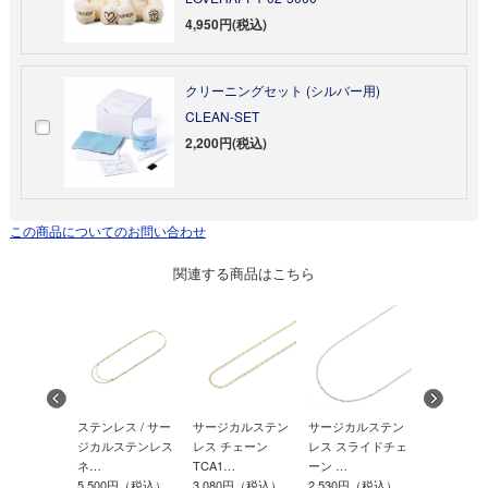
4,950円(税込)
クリーニングセット (シルバー用)
CLEAN-SET
2,200円(税込)
この商品についてのお問い合わせ
関連する商品はこちら
ス / サー
ステンレス / サー
サージカルステン
サージカルステン
サージカル
ステンレス
ジカルステンレス
レス チェーン
レス スライドチェ
レス チェー
ネ…
TCA1…
ーン …
TCA1…
0円（税込）
5,500円（税込）
3,080円（税込）
2,530円（税込）
3,300円（