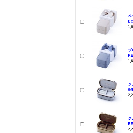
ベ
BO
1
ブ
RE
1
ジ
GR
2
ジ
BE
2