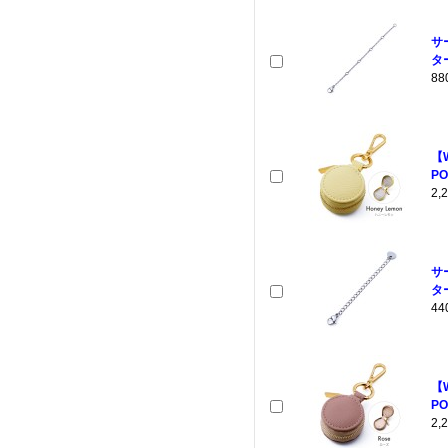
サ
ター
8
【
PO
2
サ
ター
4
【
PO
2