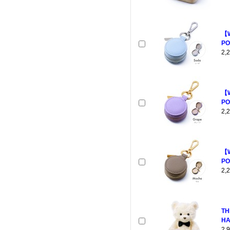
【
PO
2
【
PO
2
【
PO
2
TH
HA
2