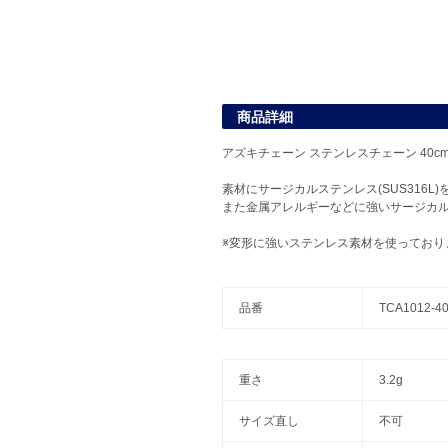
商品詳細
アズキチェーン ステンレスチェーン 40c
素材にサージカルステンレス(SUS316
また金属アレルギーなどに強いサージカ
※変形に強いステンレス素材を使ってお
品番
TCA1012-4
重さ
3.2g
サイズ直し
不可