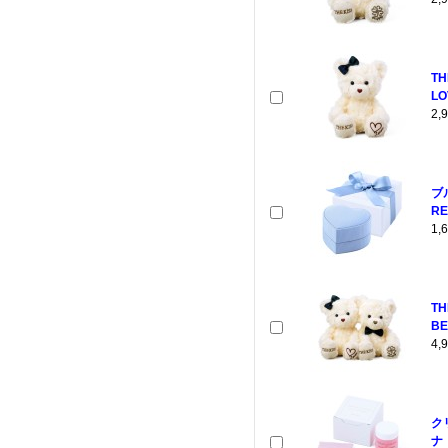
TH
LO
2
ブ
RE
1
T
BE
4
ク
ナ