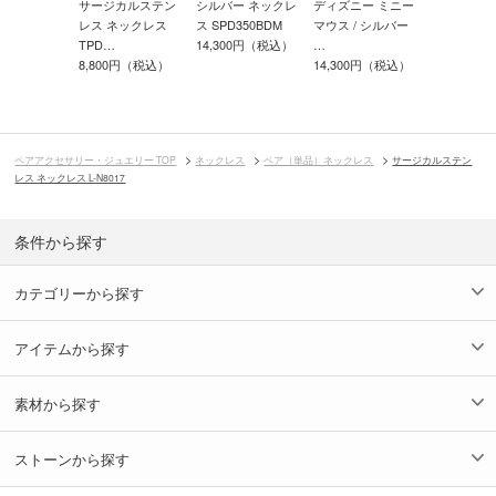
ー ネックレ
サージカルステン
シルバー ネックレ
ディズニー ミニー
ディズニー
773DM
レス ネックレス
ス SPD350BDM
マウス / シルバー
ーマウス /
00円（税込）
TPD…
14,300円（税込）
…
ー…
8,800円（税込）
14,300円（税込）
14,300円
ペアアクセサリー・ジュエリー TOP
ネックレス
ペア（単品）ネックレス
サージカルステン
レス ネックレス L-N8017
条件から探す
カテゴリーから探す
アイテムから探す
素材から探す
ストーンから探す