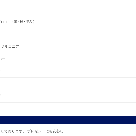
×1.8 mm （縦×横×厚み）
クジルコニア
ルバー
グ
グ
しております。 プレゼントにも安心し