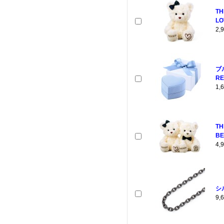
TH
LO
2
ブ
RE
1
T
BE
4
シ
9