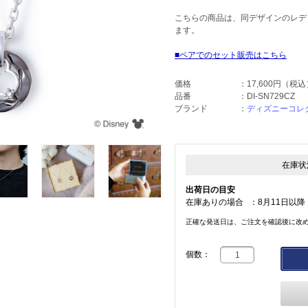
こちらの商品は、同デザインのレディー
ます。
ペアでのセット販売はこちら
価格
：
17,600円
（税込
品番
：
DI-SN729CZ
ブランド
：
ディズニーコレ
在庫状
出荷日の目安
在庫ありの場合
：
8月11日以降
正確な発送日は、ご注文を確認後に改
個数：