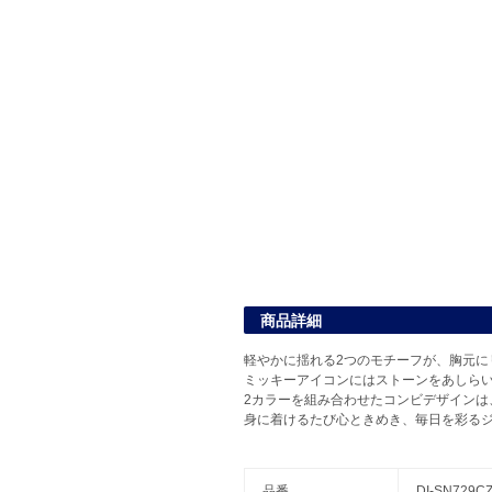
商品詳細
軽やかに揺れる2つのモチーフが、胸元に
ミッキーアイコンにはストーンをあしら
2カラーを組み合わせたコンビデザインは
身に着けるたび心ときめき、毎日を彩る
品番
DI-SN729C