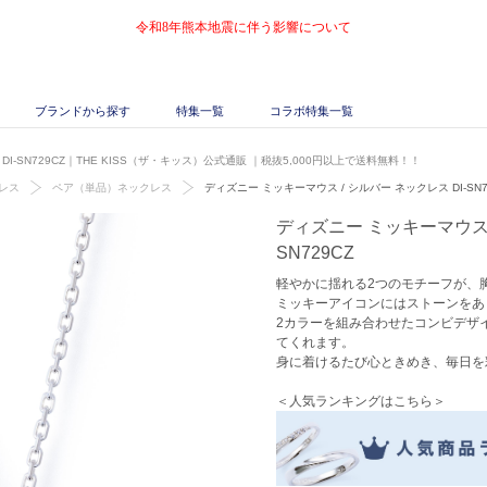
令和8年熊本地震に伴う影響について
ブランドから探す
特集一覧
コラボ特集一覧
I-SN729CZ｜THE KISS（ザ・キッス）公式通販
｜税抜5,000円以上で送料無料！！
レス
ペア（単品）ネックレス
ディズニー ミッキーマウス / シルバー ネックレス DI-SN7
ディズニー ミッキーマウス /
SN729CZ
軽やかに揺れる2つのモチーフが、
ミッキーアイコンにはストーンをあ
2カラーを組み合わせたコンビデザ
てくれます。
身に着けるたび心ときめき、毎日を
＜人気ランキングはこちら＞