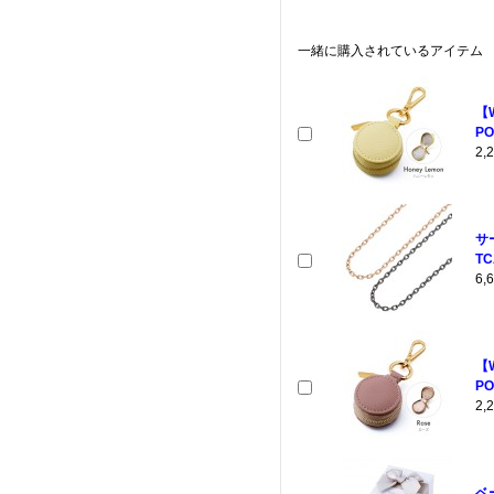
一緒に購入されているアイテム
【
PO
2
サ
TC
6
【
PO
2
ベ