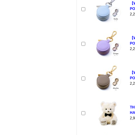
【
PO
2
【
PO
2
【
PO
2
TH
HA
2