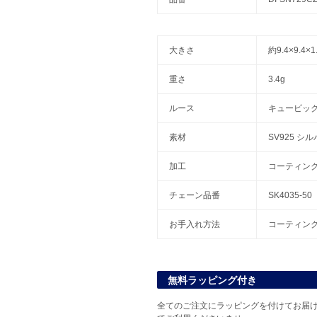
大きさ
約9.4×9.4
重さ
3.4g
ルース
キュービッ
素材
SV925 シ
加工
コーティン
チェーン品番
SK4035-50
お手入れ方法
コーティン
無料ラッピング付き
全てのご注文にラッピングを付けてお届け