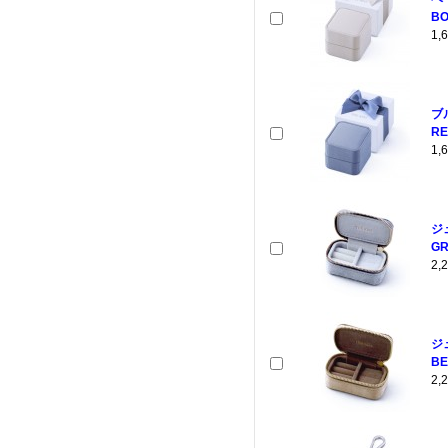
BO
1
ブ
RE
1
ジ
GR
2
ジ
BE
2