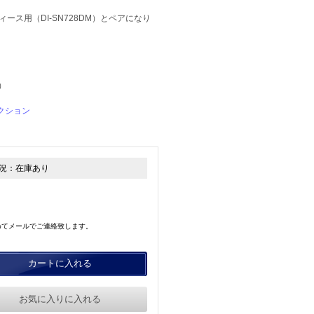
ス用（DI-SN728DM）とペアになり
）
クション
況：
在庫あり
めてメールでご連絡致します。
カートに入れる
お気に入りに入れる