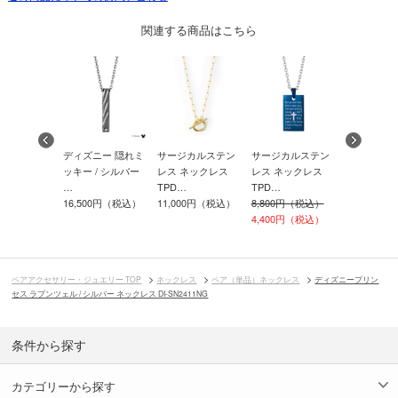
関連する商品はこちら
ー ネックレ
ディズニー 隠れミ
サージカルステン
サージカルステン
サージカル
543
ッキー / シルバー
レス ネックレス
レス ネックレス
レス ネッ
00円（税込）
…
TPD…
TPD…
TPD…
16,500円（税込）
11,000円（税込）
8,800円（税込）
9,900円（
4,400円（税込）
ペアアクセサリー・ジュエリー TOP
ネックレス
ペア（単品）ネックレス
ディズニープリン
セス ラプンツェル / シルバー ネックレス DI-SN2411NG
条件から探す
カテゴリーから探す