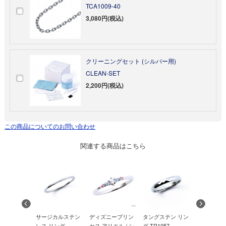
TCA1009-40
3,080円(税込)
クリーニングセット (シルバー用)
CLEAN-SET
2,200円(税込)
この商品についてのお問い合わせ
関連する商品はこちら
ニープリン
サージカルステン
ディズニープリン
タングステン リン
シルバー 
ル / シルバ
レス リング
セス アリエル / シ
グ TR1057
SR2016CB