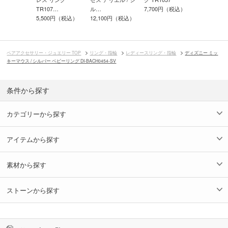
TR107…
ル…
7,700円（税込）
8,800円（
00円（税込）
5,500円（税込）
12,100円（税込）
ペアアクセサリー・ジュエリー TOP
リング・指輪
レディースリング・指輪
ディズニー ミッ
キーマウス / シルバー ベビーリング DI-BACH0454-SV
条件から探す
カテゴリーから探す
アイテムから探す
素材から探す
ストーンから探す