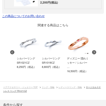
2,200円(税込)
この商品についてのお問い合わせ
関連する商品はこちら
ー リング
シルバーリング
シルバーリング
ディズニー 隠れミ
ディズニー
6CB
SR1021CZ
SR1019CZ
ッキー / シルバー
ー&ミニー /
0円（税込）
8,250円（税込）
8,800円（税込）
…
バ…
16,500円（税込）
17,600円
ペアアクセサリー・ジュエリー TOP
リング・指輪
レディースリング・指輪
サージカルステ
ンレス リング TR1071CZ
条件から探す