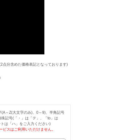
(2点分含めた価格表記となっております)
）
A～Z(大文字のみ)、0～9)、半角記号
、特殊記号(「・」は「テ」、「to」は
トは「ハ」をご入力ください)
ービスはご利用いただけません。