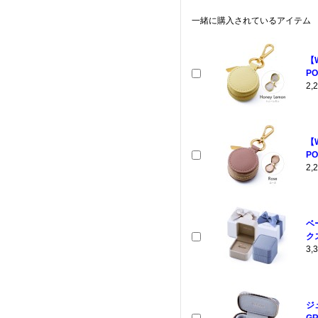
一緒に購入されているアイテム
【
PO
2
【
PO
2
ベ
クス
3
ジ
GR