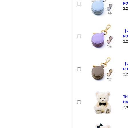
PO
2
【
PO
2
【
PO
2
TH
HA
2