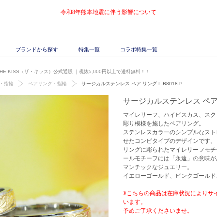
令和8年熊本地震に伴う影響について
ブランドから探す
特集一覧
コラボ特集一覧
THE KISS（ザ・キッス）公式通販
｜税抜5,000円以上で送料無料！！
・指輪
ペアリング・指輪
サージカルステンレス ペア リング L-R8018-P
サージカルステンレス ペア リ
マイレリーフ、ハイビスカス、スク
彫り模様を施したペアリング。
ステンレスカラーのシンプルなスト
せたコンビタイプのデザインです。
リングに彫られたマイレリーフモチ
ールモチーフには「永遠」の意味が
マンチックなジュエリー。
イエローゴールド、ピンクゴールド
※こちらの商品は在庫状況によりサ
います。
予めご了承くださいませ。