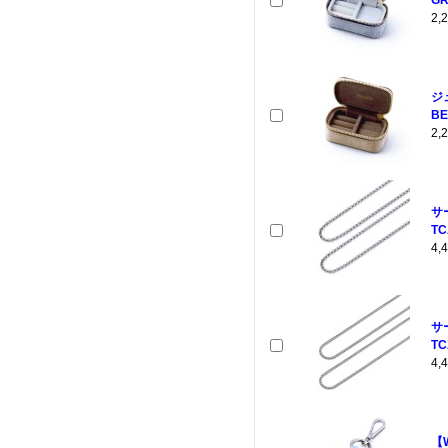
2
ジ
BE
2
サ
TC
4
サ
TC
4
【