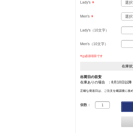
Lady's
※
Men's
※
Lady's（10文字）
Men's（10文字）
※は必須項目です
在庫状
出荷日の目安
在庫ありの場合
：
8月10日以降
正確な発送日は、ご注文を確認後に改
個数：