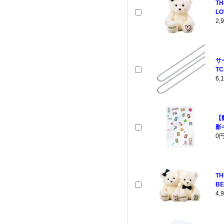
TH
LO
2
サ
TC
6
【
影
0
T
BE
4