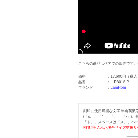
こちらの商品はペアでの販売です。
価格
：
17,600円
（税込
品番
：
L-R8018-P
ブランド
：
LaniHoni
刻印に使用可能な文字:半角英数字(
(「&」、「/」、「.」、「-」)
「ト」、スペースは「ス」、ハー
※刻印を入れた場合サイズ交換サ