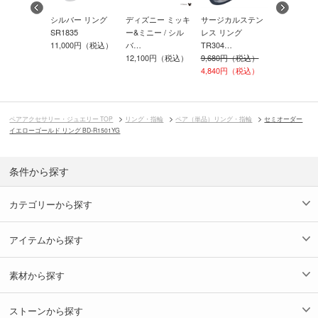
カルステン
シルバー リング
ディズニー ミッキ
サージカルステン
シルバー 
ング L-
SR1835
ー&ミニー / シル
レス リング
SR1540DM
11,000円（税込）
バ…
TR304…
9,900円（
0円（税込）
12,100円（税込）
9,680円（税込）
4,840円（税込）
ペアアクセサリー・ジュエリー TOP
リング・指輪
ペア（単品）リング・指輪
セミオーダー
イエローゴールド リング BD-R1501YG
条件から探す
カテゴリーから探す
アイテムから探す
素材から探す
ストーンから探す