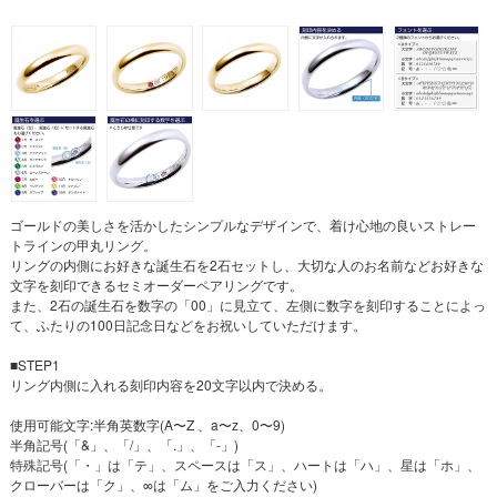
ゴールドの美しさを活かしたシンプルなデザインで、着け心地の良いストレー
トラインの甲丸リング。
リングの内側にお好きな誕生石を2石セットし、大切な人のお名前などお好きな
文字を刻印できるセミオーダーペアリングです。
また、2石の誕生石を数字の「00」に見立て、左側に数字を刻印することによっ
て、ふたりの100日記念日などをお祝いしていただけます。
■STEP1
リング内側に入れる刻印内容を20文字以内で決める。
使用可能文字:半角英数字(A〜Z 、a〜z、0〜9)
半角記号(「&」、「/」、「.」、「-」)
特殊記号(「・」は「テ」、スペースは「ス」、ハートは「ハ」、星は「ホ」、
クローバーは「ク」、∞は「ム」をご入力ください)