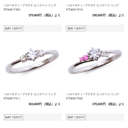
ハローキティ / プラチナ エンゲージ リング
ハローキティ / プラチナ エンゲージ リング
KT-60617000
KT-60617012
270,600円
（税込）より
292,600円
（税込）より
無料で刻印可
無料で刻印可
ハローキティ / プラチナ エンゲージ リング
ハローキティ / プラチナ エンゲージ リング
KT-60617011
KT-60617002
303,600円
（税込）より
270,600円
（税込）より
無料で刻印可
無料で刻印可