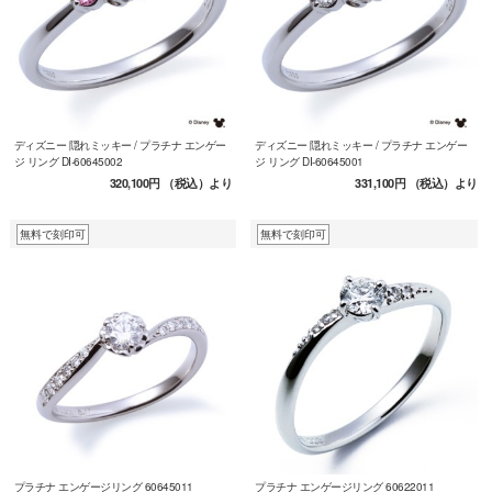
ディズニー 隠れミッキー / プラチナ エンゲー
ディズニー 隠れミッキー / プラチナ エンゲー
ジ リング DI-60645002
ジ リング DI-60645001
320,100円
（税込）より
331,100円
（税込）より
無料で刻印可
無料で刻印可
プラチナ エンゲージリング 60645011
プラチナ エンゲージリング 60622011