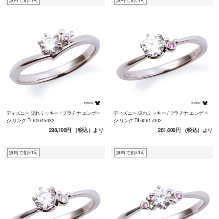
無料で刻印可
無料で刻印可
ディズニー 隠れミッキー / プラチナ エンゲー
ディズニー 隠れミッキー / プラチナ エンゲー
ジ リング DI-60645032
ジ リング DI-60617002
298,100円
（税込）より
281,600円
（税込）より
無料で刻印可
無料で刻印可