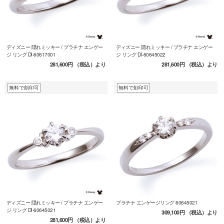
ディズニー 隠れミッキー / プラチナ エンゲー
ディズニー 隠れミッキー / プラチナ エンゲー
ジ リング DI-60617001
ジ リング DI-60645022
281,600円
（税込）より
281,600円
（税込）より
無料で刻印可
無料で刻印可
ディズニー 隠れミッキー / プラチナ エンゲー
プラチナ エンゲージリング 60645021
ジ リング DI-60645021
309,100円
（税込）より
281,600円
（税込）より