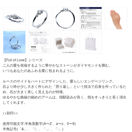
【Full of Love】シリーズ
二人の愛を祝福するように華やかなストーンがダイヤモンドを囲む。
いつもあなたのあふれる愛に包まれるように。
ルースのサイドをハートにデザインした、愛らしいエンゲージリング。
石より枠が少し大きく作られた「照り返し」という技法で石座を作っているた
め、石が大きく美しく見えるのが特徴。
ゆるやかな曲線の細めのアームは、指馴染みが良く、指をすっきりと長く演出
してくれます。
<<刻印>>
使用可能文字:半角英数字(A〜Z 、a〜z、0〜9)
半角記号(「&」、「/」、「.」、「-」)