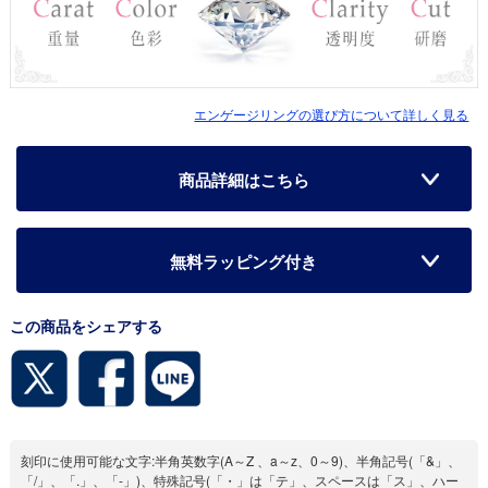
エンゲージリングの選び方について詳しく見る
商品詳細はこちら
無料ラッピング付き
この商品をシェアする
刻印に使用可能な文字:半角英数字(A～Z 、a～z、0～9)、半角記号(「&」、
「/」、「.」、「-」)、特殊記号(「・」は「テ」、スペースは「ス」、ハー