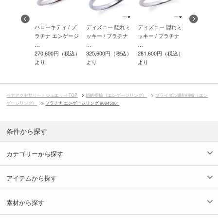
ニー 隠れミ
ハローキティ / プ
ディズニー 隠れミ
ディズニー 隠れミ
ディズニー
/ プラチナ
ラチナ エンゲージ
ッキー / プラチナ
ッキー / プラチナ
セス ベル /
…
…
…
ナ…
100円（税込）
270,600円（税込）
325,600円（税込）
281,600円（税込）
336,600
より
より
より
より
ペアアクセサリー・ジュエリー TOP
婚約指輪（エンゲージリング）
ブライダル婚約指輪（エン
ゲージリング）
プラチナ エンゲージリング 60645001
条件から探す
カテゴリーから探す
アイテムから探す
素材から探す