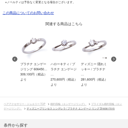
※ノベルティは予告なく変更となる場合がございます。
この商品についてのお問い合わせ
関連する商品はこちら
ニー 隠れミ
プラチナ エンゲー
ハローキティ / プ
ディズニー 隠れミ
プラチナ 
/ プラチナ
ジリング 606450…
ラチナ エンゲージ
ッキー / プラチナ
ジ リング 6
309,100円（税込）
…
…
303,600
600円（税込）
より
270,600円（税込）
281,600円（税込）
より
より
より
ペアアクセサリー・ジュエリー TOP
婚約指輪（エンゲージリング）
ブライダル婚約指輪（エン
ゲージリング）
ディズニープリンセス シンデレラ / プラチナ エンゲージ リング DI-60617015
条件から探す