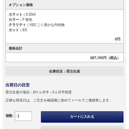
オプション価格
カラット：
0.20ct
カラー：
F 無色
クラリティ：
VS2 ごく僅かな内包物
カット：
EX
0円
価格合計
287,100円
（税込）
在庫状況：
受注生産
出荷日の目安
受注生産の場合：
約1ヵ月半～2ヵ月半程度
正確な発送日は、ご注文を確認後に改めてメールでご連絡致します。
個数:
カートに入れる