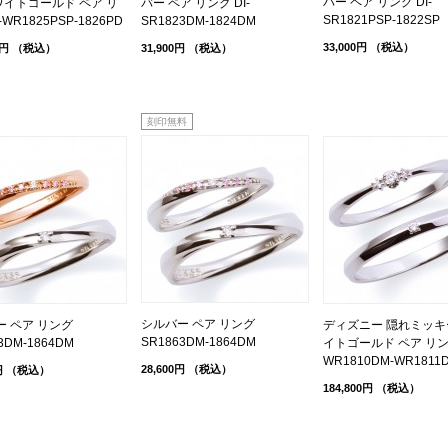
バー ペア リング DI-
ホワイトゴールド ペア リ
バー ペア リング DI-
SR1821PSP-1822SP
-WR1825PSP-1826PD
SR1823DM-1824DM
33,000円
（税込）
0円
（税込）
31,900円
（税込）
刻印無料
シルバー ペア リング
ー ペア リング
ディズニー 隠れミッキー
SR1863DM-1864DM
3DM-1864DM
イトゴールド ペア リング
WR1810DM-WR1811
28,600円
（税込）
円
（税込）
184,800円
（税込）