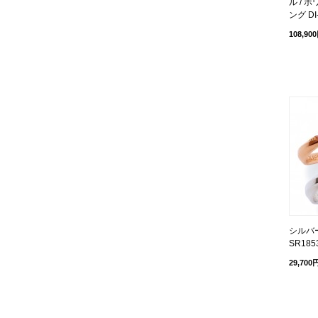
ル / 
ング DI
108,90
シルバ
SR185
29,700