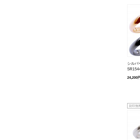
シルバ
SR154
24,200
刻印無