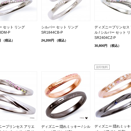
ー セット リング
シルバー セット リング
ディズニープリンセス 
3DM-P
SR1844CB-P
ル / シルバー セット リン
SR2404CZ-P
円
（税込）
24,200円
（税込）
30,800円
（税込）
刻印無料
ディズニー 隠れミッキー
ニープリンセス アリエ
ディズニー 隠れミッキー / シル