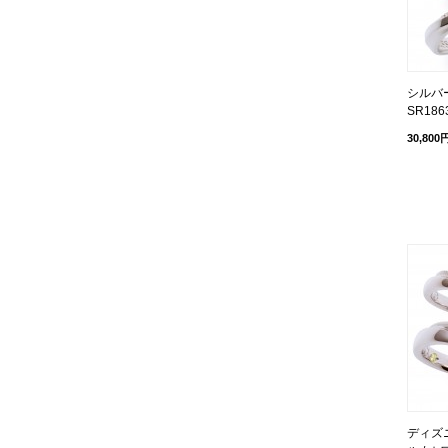
シルバ
SR186
30,800
ディズ