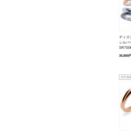
ディズニ
シルバー
SR700
30,800
刻印無