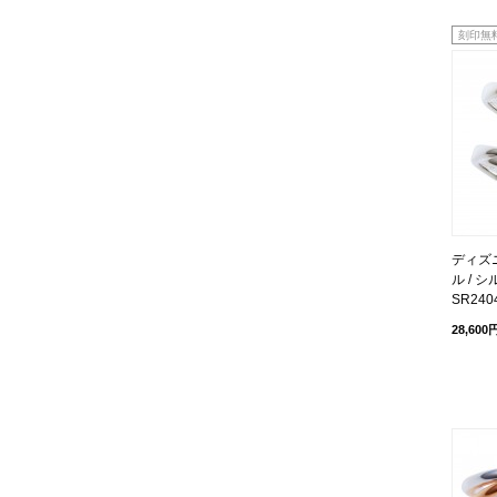
刻印無
ディズ
ル / シ
SR240
28,600