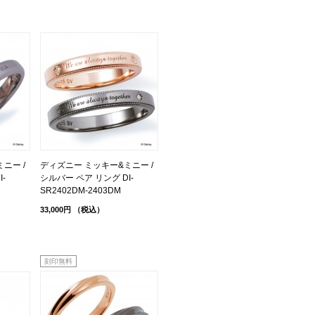
ニー /
ディズニー ミッキー&ミニー /
-
シルバー ペア リング DI-
SR2402DM-2403DM
33,000円
（税込）
刻印無料