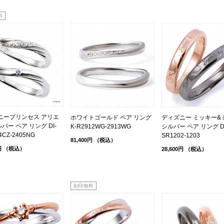
料
ニープリンセス アリエ
ホワイトゴールド ペア リング
ディズニー ミッキー&ミ
ルバー ペア リング DI-
K-R2912WG-2913WG
シルバー ペア リング DI
4CZ-2405NG
SR1202-1203
81,400円
（税込）
円
（税込）
28,600円
（税込）
刻印無料