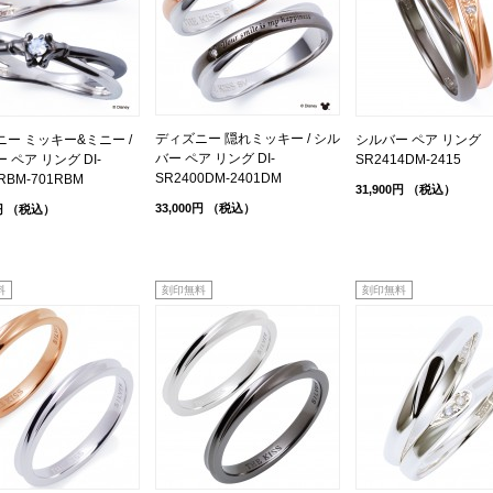
ディズニー 隠れミッキー / シル
ー ミッキー&ミニー /
シルバー ペア リング
バー ペア リング DI-
 ペア リング DI-
SR2414DM-2415
SR2400DM-2401DM
RBM-701RBM
31,900円
（税込）
33,000円
（税込）
円
（税込）
料
刻印無料
刻印無料