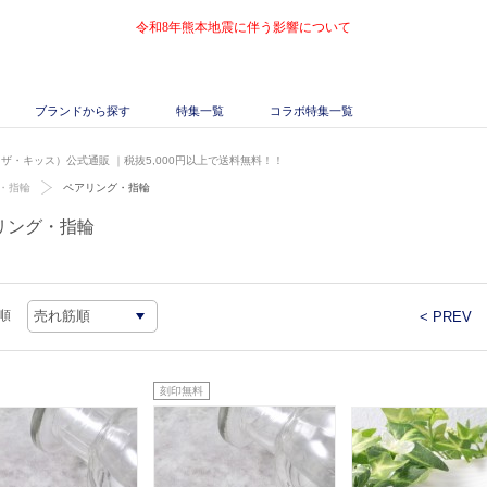
令和8年熊本地震に伴う影響について
ブランドから探す
特集一覧
コラボ特集一覧
S（ザ・キッス）公式通販
｜税抜5,000円以上で送料無料！！
・指輪
ペアリング・指輪
リング・指輪
順
< PREV
刻印無料