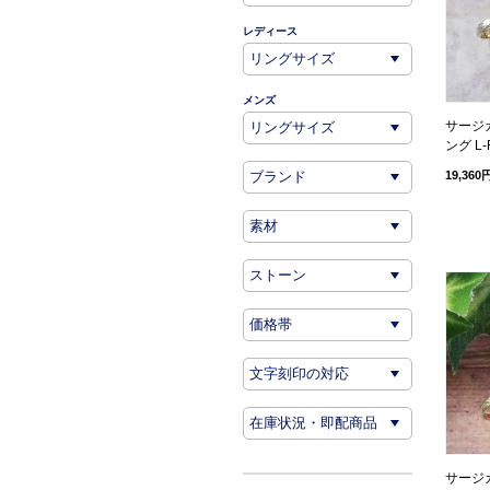
レディース
メンズ
サージ
ング L-
19,360
サージ