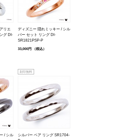
アリエ
ディズニー 隠れミッキー / シル
グ DI-
バー セット リング DI-
SR1821PSP-P
33,000円
（税込）
刻印無料
 / シル
シルバー ペア リング SR1704-