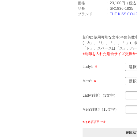
価格
：
23,100円
（税込
品番
：
SR1836-1835
ブランド
：
THE KISS COU
刻印に使用可能な文字:半角英数字(
(「&」、「/」、「.」、「-」)
「ト」、スペースは「ス」、ハー
※刻印を入れた場合サイズ交換サ
Lady's
※
Men's
※
Lady's刻印（3文字）
Men's刻印（15文字）
※は必須項目です
在庫状