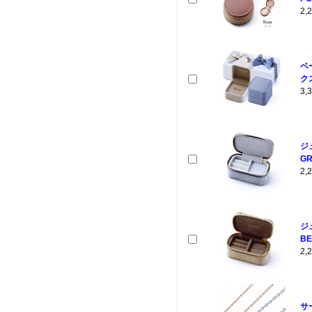
2
ベ
クス
3
ジ
GR
2
ジ
BE
2
サ