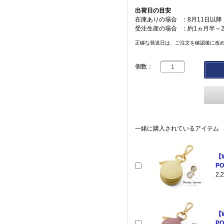
出荷日の目安
在庫ありの場合
：
8月11日以降
受注生産の場合
：
約1ヵ月半～
正確な発送日は、ご注文を確認後に改
個数：
一緒に購入されているアイテム
【
PO
2
【
PO