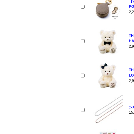
【
PO
2
TH
HA
2
TH
LO
2
シル
1