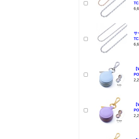
TC
6
サ
TC
6
【
PO
2
【
PO
2