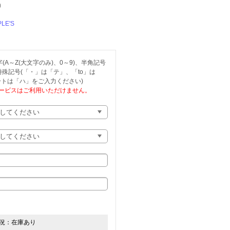
）
PLE'S
A～Z(大文字のみ)、0～9)、半角記号
、特殊記号(「・」は「テ」、「to」は
トは「ハ」をご入力ください)
ービスはご利用いただけません。
況：
在庫あり