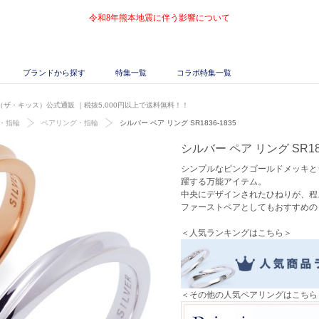
令和8年熊本地震に伴う影響について
ブランドから探す
特集一覧
コラボ特集一覧
ISS（ザ・キッス）公式通販
｜税抜5,000円以上で送料無料！！
・指輪
ペアリング・指輪
シルバー ペア リング SR1836-1835
シルバー ペア リング SR183
シンプルなピンクゴールドメッキと
躍する万能アイテム。
中央にデザインされたひねりが、程
ファーストペアとしてもおすすめの
＜人気ランキングはこちら＞
＜その他の人気ペアリングはこちら