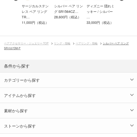
3,300円（税込）
ー ペアリン
サージカルステン
シルバー ペア リン
ディズニー 隠れミ
シルバー ペ
226-P
レス ペア リング
グ SR1564CZ…
ッキー / シルバー
グ SR519D
00円（税込）
TR…
28,600円（税込）
…
34,100円
11,000円（税込）
33,000円（税込）
ペアアクセサリー・ジュエリー TOP
リング・指輪
ペアリング・指輪
シルバー ペア リング
SR1537DM-P
条件から探す
カテゴリーから探す
アイテムから探す
素材から探す
ストーンから探す