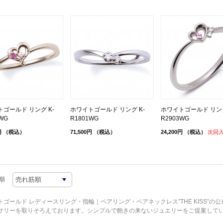
ゴールド リング K-
ホワイトゴールド リング K-
ホワイトゴールド リング
WG
R1801WG
R2903WG
円
（税込）
71,500円
（税込）
24,200円
（税込）
次回
順
トゴールド レディースリング・指輪｜ペアリング・ペアネックレス”THE KISS”の
サリーを取りそろえております。シンプルで飽きの来ないジュエリーをご提案して