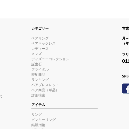
カテゴリー
営業
ペアリング
月～金
ペアネックレス
（年
レディース
メンズ
フリ
ディズニーコレクション
01
誕生石
ブライダル
即配商品
SNS
ランキング
ペアブレスレット
ペア商品（単品）
詳細検索
て
アイテム
リング
ピンキーリング
結婚指輪