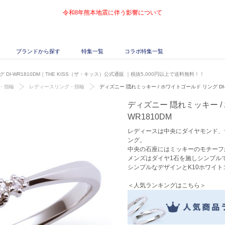
令和8年熊本地震に伴う影響について
ブランドから探す
特集一覧
コラボ特集一覧
DI-WR1810DM｜THE KISS（ザ・キッス）公式通販
｜税抜5,000円以上で送料無料！！
・指輪
レディースリング・指輪
ディズニー 隠れミッキー / ホワイトゴールド リング DI-
ディズニー 隠れミッキー / 
WR1810DM
レディースは中央にダイヤモンド、
ング。
中央の石座にはミッキーのモチーフ
メンズはダイヤ1石を施しシンプル
シンプルなデザインとK10ホワイ
＜人気ランキングはこちら＞