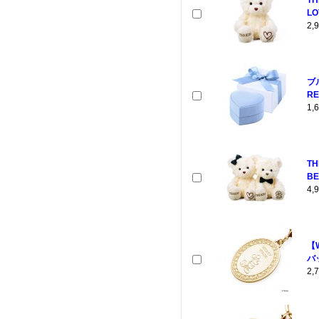
TH
LO
2
ブ
RE
1
T
BE
4
【
バ
2