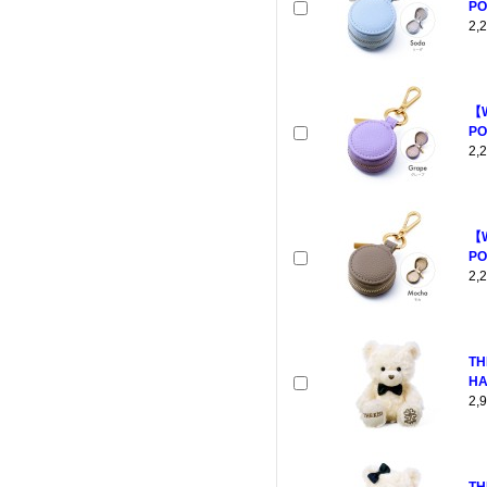
PO
2
【
PO
2
【
PO
2
TH
HA
2