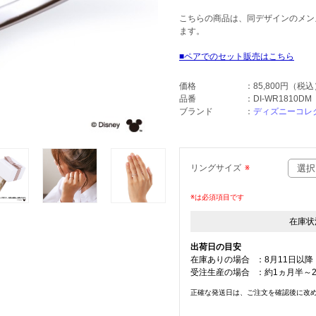
こちらの商品は、同デザインのメンズ用
ます。
ペアでのセット販売はこちら
価格
：
85,800円
（税込
品番
：
DI-WR1810DM
ブランド
：
ディズニーコレ
リングサイズ
※
※は必須項目です
在庫状
出荷日の目安
在庫ありの場合
：
8月11日以降
受注生産の場合
：
約1ヵ月半～
正確な発送日は、ご注文を確認後に改