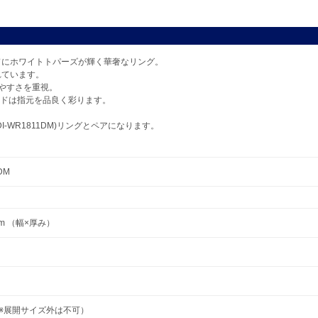
ドにホワイトトパーズが輝く華奢なリング。
れています。
やすさを重視。
ルドは指元を品良く彩ります。
-WR1811DM)リングとペアになります。
DM
 mm （幅×厚み）
号（※展開サイズ外は不可）