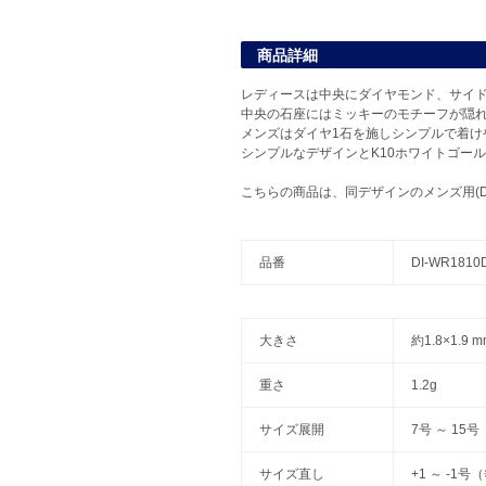
商品詳細
レディースは中央にダイヤモンド、サイ
中央の石座にはミッキーのモチーフが隠
メンズはダイヤ1石を施しシンプルで着け
シンプルなデザインとK10ホワイトゴー
こちらの商品は、同デザインのメンズ用(DI
品番
DI-WR1810
大きさ
約1.8×1.9
重さ
1.2g
サイズ展開
7号 ～ 15号
サイズ直し
+1 ～ -1