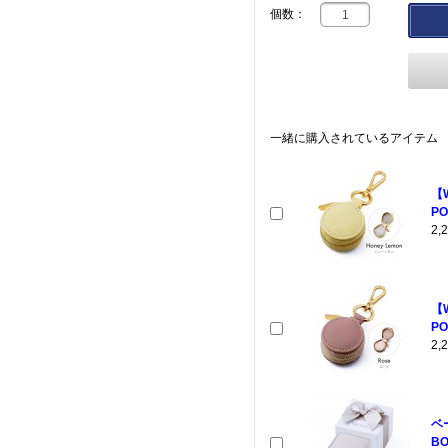
個数：
一緒に購入されているアイテム
【
PO
2
【
PO
2
ベ
BO