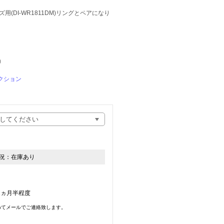
(DI-WR1811DM)リングとペアになり
）
クション
況：
在庫あり
2ヵ月半程度
めてメールでご連絡致します。