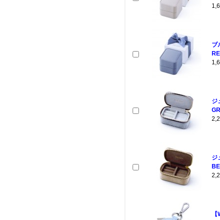
1
ブ
RE
1
ジ
GR
2
ジ
BE
2
【