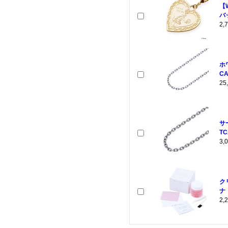
【
バ
2
ホ
CA
2
サ
TC
3
ク
ナ
2