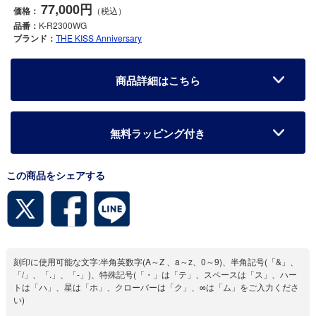
77,000円
価格：
（税込）
品番：
K-R2300WG
ブランド：
THE KISS Anniversary
商品詳細はこちら
無料ラッピング付き
この商品をシェアする
刻印に使用可能な文字:半角英数字(A～Z 、a～z、0～9)、半角記号(「&」、
「/」、「.」、「-」)、特殊記号(「・」は「テ」、スペースは「ス」、ハー
トは「ハ」、星は「ホ」、クローバーは「ク」、∞は「ム」をご入力くださ
い)