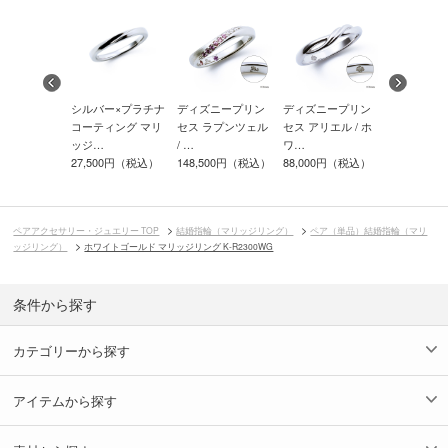
ー×プラチナ
シルバー×プラチナ
ディズニープリン
ディズニープリン
シルバー×
ィング マリ
コーティング マリ
セス ラプンツェル
セス アリエル / ホ
コーティン
ッジ…
/ …
ワ…
ッジ…
00円（税込）
27,500円（税込）
148,500円（税込）
88,000円（税込）
33,000円
ペアアクセサリー・ジュエリー TOP
結婚指輪（マリッジリング）
ペア（単品）結婚指輪（マリ
ッジリング）
ホワイトゴールド マリッジリング K-R2300WG
条件から探す
カテゴリーから探す
アイテムから探す