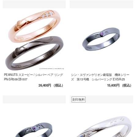
PEANUTS スヌーピー / シルバー ペア リング
シン・エヴァンゲリオン劇場版 機体シリー
PN-SR506CB-507
ズ 第13号機 シルバーリング EVSR-25
26,400円
（税込）
15,400円
（税込）
刻印無料