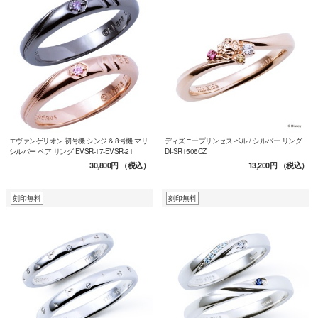
エヴァンゲリオン 初号機 シンジ & 8号機 マリ
ディズニープリンセス ベル / シルバー リング
シルバー ペア リング EVSR-17-EVSR-21
DI-SR1506CZ
30,800円
（税込）
13,200円
（税込）
刻印無料
刻印無料