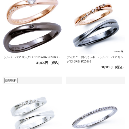
シルバー ペア リング SR1555WUAS-1556CB
ディズニー 隠れミッキー / シルバー ペア リン
グ DI-SR518CZ-519
31,900円
（税込）
30,800円
（税込）
刻印無料