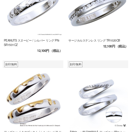
PEANUTS スヌーピー / シルバー リング PN-
サージカルステンレス リング TR1020CB
SR1501CZ
12,100円
（税込）
12,100円
（税込）
刻印無料
刻印無料