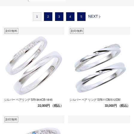
NEXT >
1
2
3
4
5
刻印無料
刻印無料
シルバー ペアリング SR1844CB-1845
シルバー ペア リング SR511DM-512DM
22,000円
（税込）
33,000円
（税込）
刻印無料