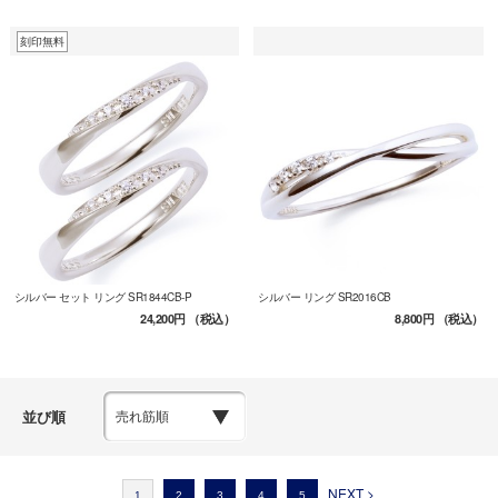
刻印無料
シルバー セット リング SR1844CB-P
シルバー リング SR2016CB
24,200円
（税込）
8,800円
（税込）
並び順
NEXT >
1
2
3
4
5