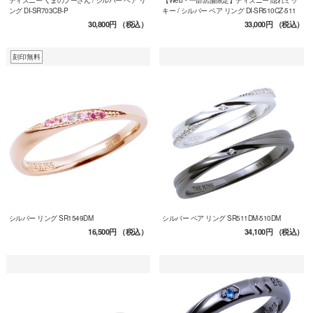
ディズニー くまのプーさん / シルバー ペア リ
【Web・一部店舗限定】ディズニー 隠れミッ
ング DI-SR703CB-P
キー / シルバー ペア リング DI-SR510CZ-511
30,800円
（税込）
33,000円
（税込）
刻印無料
シルバー リング SR1549DM
シルバー ペア リング SR511DM-510DM
16,500円
（税込）
34,100円
（税込）