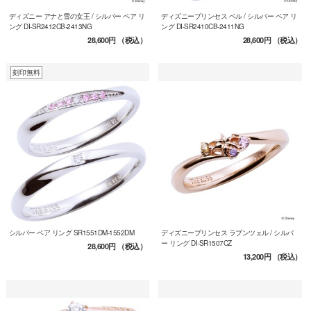
ディズニー アナと雪の女王 / シルバー ペア リ
ディズニープリンセス ベル / シルバー ペア リ
ング DI-SR2412CB-2413NG
ング DI-SR2410CB-2411NG
28,600円
（税込）
28,600円
（税込）
刻印無料
シルバー ペア リング SR1551DM-1552DM
ディズニープリンセス ラプンツェル / シルバ
ー リング DI-SR1507CZ
28,600円
（税込）
13,200円
（税込）