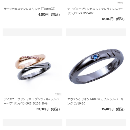
サージカルステンレス リング TR1070CZ
ディズニープリンセス シンデレラ / シルバー
リング DI-SR1504CZ
4,950円
（税込）
12,100円
（税込）
ディズニープリンセス ラプンツェル / シルバ
エヴァンゲリオン Mark.06 カヲル シルバーリ
ー ペア リング DI-SR512CZ-513NG
ング EVSR-20
33,000円
（税込）
15,400円
（税込）