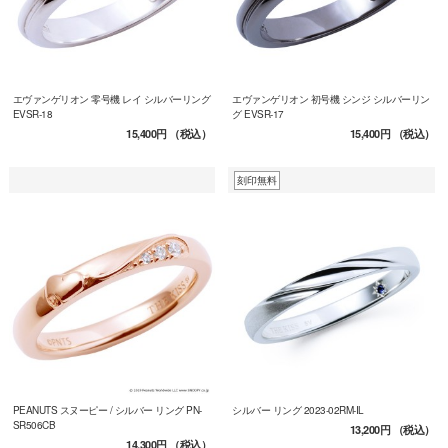
エヴァンゲリオン 零号機 レイ シルバーリング
エヴァンゲリオン 初号機 シンジ シルバーリン
EVSR-18
グ EVSR-17
15,400円
（税込）
15,400円
（税込）
刻印無料
PEANUTS スヌーピー / シルバー リング PN-
シルバー リング 2023-02RM-IL
SR506CB
13,200円
（税込）
14,300円
（税込）