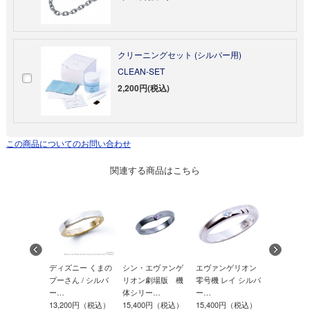
クリーニングセット (シルバー用)
CLEAN-SET
2,200円(税込)
この商品についてのお問い合わせ
関連する商品はこちら
ンゲリオン
ディズニー くまの
シン・エヴァンゲ
エヴァンゲリオン
サージカル
.06 カヲル…
プーさん / シルバ
リオン劇場版 機
零号機 レイ シルバ
レス リング 
00円（税込）
ー…
体シリー…
ー…
R80…
13,200円（税込）
15,400円（税込）
15,400円（税込）
9,680円（