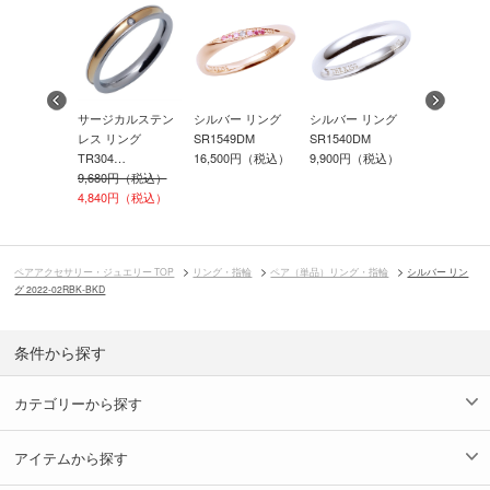
アムシルバ
サージカルステン
シルバー リング
シルバー リング
シルバー 
 リング
レス リング
SR1549DM
SR1540DM
SR1552DM
TR304…
16,500円（税込）
9,900円（税込）
13,200円
00円（税込）
9,680円（税込）
0円（税込）
4,840円（税込）
ペアアクセサリー・ジュエリー TOP
リング・指輪
ペア（単品）リング・指輪
シルバー リン
グ 2022-02RBK-BKD
条件から探す
カテゴリーから探す
アイテムから探す