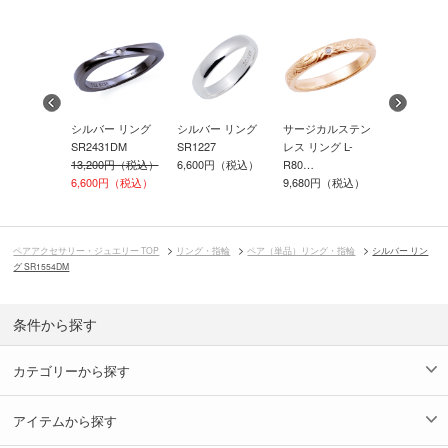
ー リング
シルバー リング
シルバー リング
サージカルステン
PEANUTS
1DM
SR2431DM
SR1227
レス リング L-
ピー / シ
00円（税込）
13,200円（税込）
6,600円（税込）
R80…
12,100円
6,600円（税込）
9,680円（税込）
ペアアクセサリー・ジュエリー TOP
リング・指輪
ペア（単品）リング・指輪
シルバー リン
グ SR1554DM
条件から探す
カテゴリーから探す
アイテムから探す