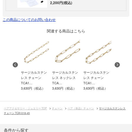
2,200円(税込)
この商品についてのお問い合わせ
関連する商品はこちら
カルステン
サージカルステン
サージカルステン
サージカルステン
サージカル
ネックレス
レス チェーン
レス ネックレス
レス チェーン
レス ネッ
TCA1…
TCA…
TCA1…
TCA…
0円（税込）
3,630円（税込）
3,630円（税込）
3,630円（税込）
3,630円（
ペアアクセサリー・ジュエリー TOP
チェーン
ペア（単品）チェーン
サージカルステンレス
チェーン TCA1018-45
条件から探す