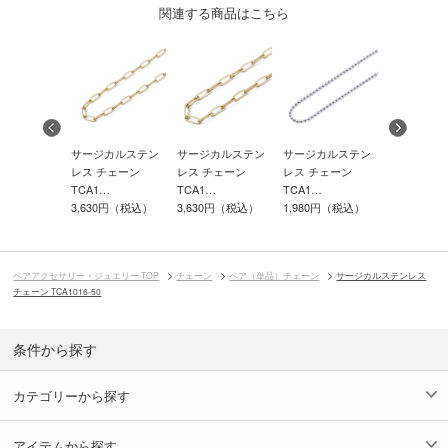
関連する商品はこちら
カルステン
サージカルステン
サージカルステン
サージカルステン
サージカル
チェーン
レス チェーン
レス チェーン
レス チェーン
レス チェー
…
TCA1…
TCA1…
TCA1…
TCA1…
0円（税込）
3,630円（税込）
3,630円（税込）
1,980円（税込）
3,080円（
ペアアクセサリー・ジュエリー TOP
チェーン
ペア（単品）チェーン
サージカルステンレス
チェーン TCA1016-50
条件から探す
カテゴリーから探す
アイテムから探す