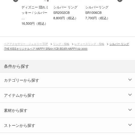
ニー 隠れミ
ディズニー 隠れミ
シルバー リング
シルバーリング
ディズニー
/ ゴールド
ッキー / シルバー
SR2002CB
SR1006CB
マウス / 
…
8,800円（税込）
7,700円（税込）
…
00円（税込）
16,500円（税込）
31,900円
ペアアクセサリー・ジュエリー TOP
リング・指輪
レディースリング・指輪
シルバー リング
/THE KISSオリジナルベア HAPPY SR2017CB-BEAR-HAPPY-02-3000
条件から探す
カテゴリーから探す
アイテムから探す
素材から探す
ストーンから探す