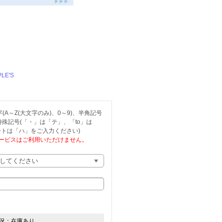
）
PLE'S
A～Z(大文字のみ)、0～9)、半角記号
、特殊記号(「・」は「テ」、「to」は
トは「ハ」をご入力ください)
ービスはご利用いただけません。
況：
在庫あり