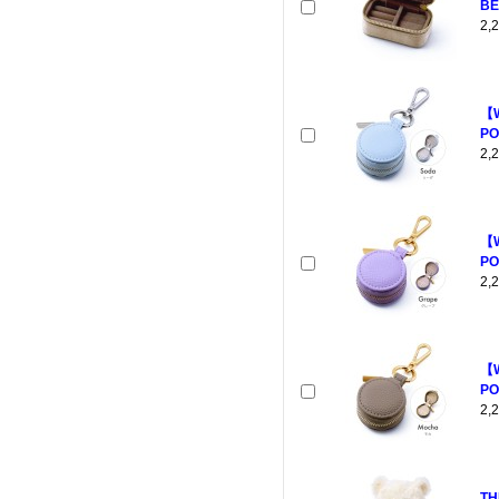
BE
2
【
PO
2
【
PO
2
【
PO
2
TH