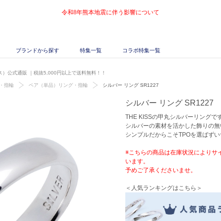
令和8年熊本地震に伴う影響について
ブランドから探す
特集一覧
コラボ特集一覧
ッス）公式通販
｜税抜5,000円以上で送料無料！！
・指輪
ペア（単品）リング・指輪
シルバー リング SR1227
シルバー リング SR1227
THE KISSの甲丸シルバーリングで
シルバーの素材を活かした飾りの無
シンプルだからこそTPOを選ばず
※こちらの商品は在庫状況によりサ
います。
予めご了承くださいませ。
＜人気ランキングはこちら＞