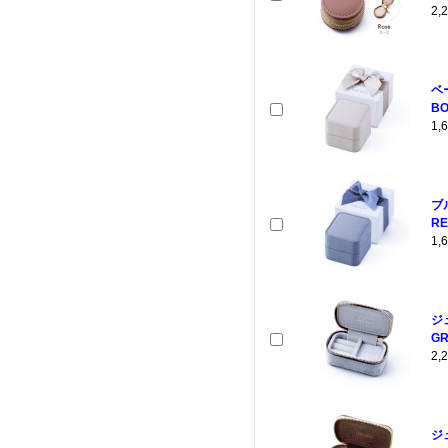
2
ベ
BO
1
ブ
RE
1
ジ
GR
2
ジ