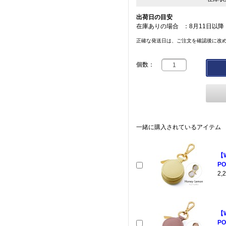
出荷日の目安
在庫ありの場合
：
8月11日以降
正確な発送日は、ご注文を確認後に改
個数：
一緒に購入されているアイテム
【
PO
2
【
PO