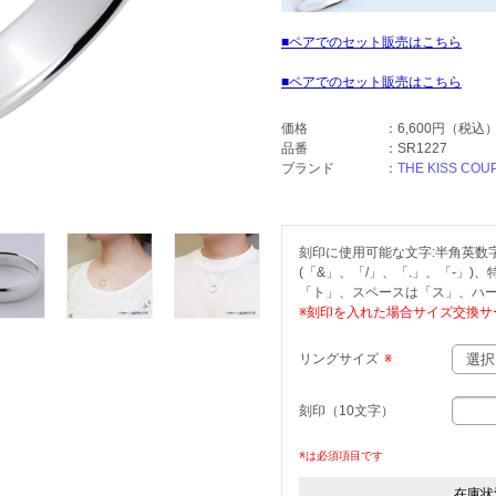
ペアでのセット販売はこちら
ペアでのセット販売はこちら
価格
：
6,600円
（税込
品番
：
SR1227
ブランド
：
THE KISS COU
刻印に使用可能な文字:半角英数字(
(「&」、「/」、「.」、「-」)
「ト」、スペースは「ス」、ハー
※刻印を入れた場合サイズ交換サ
リングサイズ
※
刻印（10文字）
※は必須項目です
在庫状