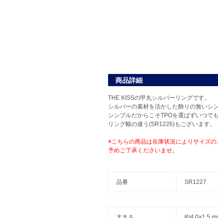
商品詳細
THE KISSの甲丸シルバーリングです。
シルバーの素材を活かした飾りの無いシ
シンプルだからこそTPOを選ばずいつで
リング幅の違う(SR1226)もございます。
※こちらの商品は在庫状況によりサイズの
予めご了承くださいませ。
品番
SR1227
大きさ
約4.0×1.5