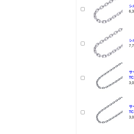
シ
6
シ
7
サ
TC
3
サ
TC
3