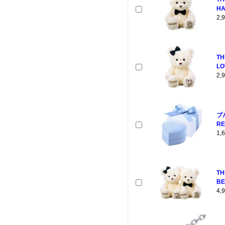
HA
2
TH
LO
2
ブ
RE
1
T
BE
4