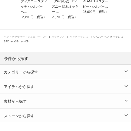
ー ペア ネッ
ディズニー スティ
【Web限定】ディ
PEANUTS スヌー
シルバー ペ
SPD350…
ッチ / シルバー
ズニー 隠れミッキ
ピー / シルバー…
クレス SPD
00円（税込）
ペ…
ー …
28,600円（税込）
34,100円
35,200円（税込）
29,700円（税込）
ペアアクセサリー・ジュエリー TOP
ネックレス
ペアネックレス
シルバー ペア ネックレス
SPD1843CB-1844CB
条件から探す
カテゴリーから探す
アイテムから探す
素材から探す
ストーンから探す