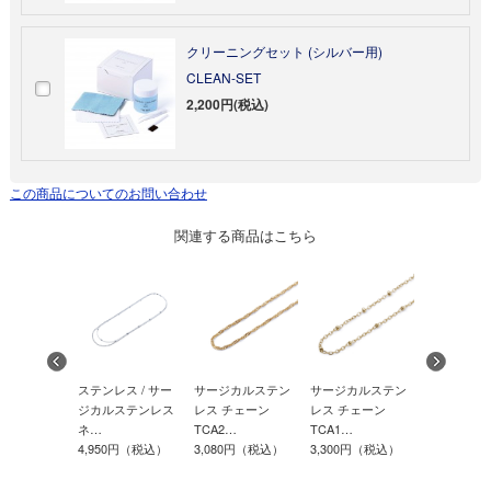
クリーニングセット (シルバー用)
CLEAN-SET
2,200円(税込)
この商品についてのお問い合わせ
関連する商品はこちら
ス / サー
ステンレス / サー
サージカルステン
サージカルステン
サージカル
ステンレス
ジカルステンレス
レス チェーン
レス チェーン
レス チェー
ネ…
TCA2…
TCA1…
ャ…
0円（税込）
4,950円（税込）
3,080円（税込）
3,300円（税込）
440円（税