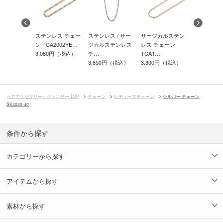
カルステン
ステンレス チェー
ステンレス / サー
サージカルステン
サージカル
ステンレス チ
ン TCA2002YE…
ジカルステンレス
レス チェーン
レス スラ
3,080円（税込）
チ…
TCA1…
ーン …
0円（税込）
3,850円（税込）
3,300円（税込）
2,530円（
ペアアクセサリー・ジュエリー TOP
チェーン
レディースチェーン
シルバー チェーン
SK4030-40
条件から探す
カテゴリーから探す
アイテムから探す
素材から探す