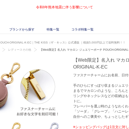
令和8年熊本地震に伴う影響について
ブランドから探す
特集一覧
コラボ特集一覧
CH-ORIGINAL-K-EC｜THE KISS（ザ・キッス）公式通販
｜税抜5,000円以上で送料無料！！
レディースその他
【Web限定】名入れ マカロン ジュエリーポーチ POUCH-ORIGINAL-
【Web限定】名入れ マカロ
ORIGINAL-K-EC
ファスナーチャームにお名前、日付
手のひらにすっぽり収まるジュエリ
まるでマカロンのような、ころんと
リングやネックレスなどの収納はも
トに。
フレーバーを選ぶ時のようなわくわ
「ソーダ」「グレープ」「ハニーレ
自分へのご褒美や、ちょっとしたギ
※ショッピングバッグは1注文に対