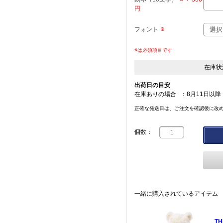
円
フォント
※
※は必須項目です
在庫状
出荷日の目安
在庫ありの場合
：
8月11日以降
正確な発送日は、ご注文を確認後に改
個数：
一緒に購入されているアイテム
TH