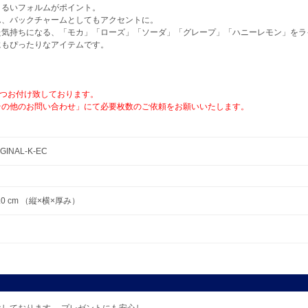
まるいフォルムがポイント。
ん、バックチャームとしてもアクセントに。
た気持ちになる、「モカ」「ローズ」「ソーダ」「グレープ」「ハニーレモン」をラ
にもぴったりなアイテムです。
1つお付け致しております。
その他のお問い合わせ」にて必要枚数のご依頼をお願いいたします。
GINAL-K-EC
×3.0 cm （縦×横×厚み）