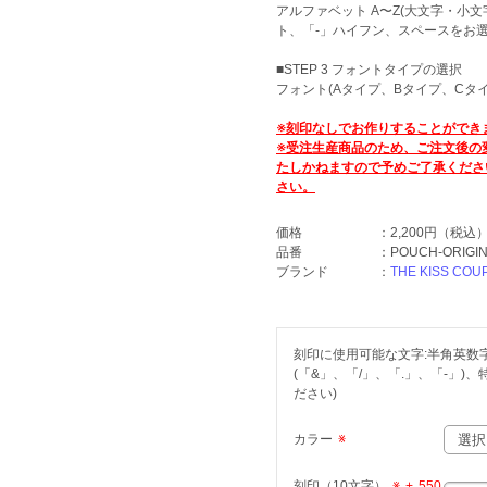
アルファベット A〜Z(大文字・小文字
ト、「-」ハイフン、スペースをお
■STEP 3 フォントタイプの選択
フォント(Aタイプ、Bタイプ、Cタ
※刻印なしでお作りすることができ
※受注生産商品のため、ご注文後の
たしかねますので予めご了承くださ
さい。
価格
：
2,200円
（税込
品番
：
POUCH-ORIGIN
ブランド
：
THE KISS COU
刻印に使用可能な文字:半角英数字(
(「&」、「/」、「.」、「-」
ださい)
カラー
※
刻印（10文字）
※
+
550