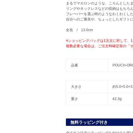
まるでマカロンのような、ころんとした
リングやネックレスなどの収納はもちろ
フレーバーを選ぶ時のようなわくわくし
自分へのご褒美や、ちょっとしたギフト
全長 / 13.0cm
※ショッピングバッグは1注文に対して、
複数必要な場合は、ご注文時確定前の「
品番
POUCH-ORI
大きさ
約5.0×5.0
重さ
42.3g
無料ラッピング付き