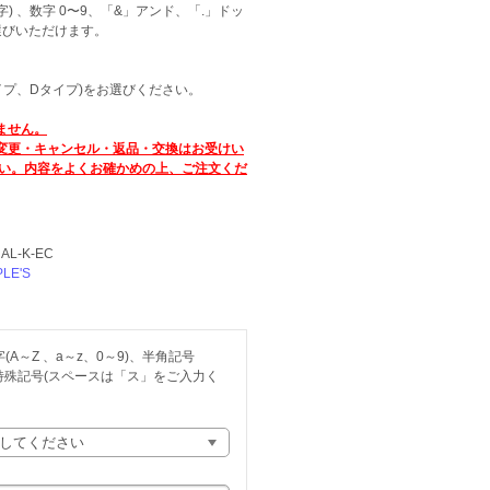
) 、数字 0〜9、「&」アンド、「.」ドッ
選びいただけます。
イプ、Dタイプ)をお選びください。
ません。
変更・キャンセル・返品・交換はお受けい
い。内容をよくお確かめの上、ご注文くだ
）
AL-K-EC
PLE'S
A～Z 、a～z、0～9)、半角記号
)、特殊記号(スペースは「ス」をご入力く