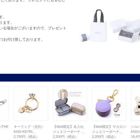
しております。 プレゼントにも安心し
す。
ります。
いる場合がございますので、プレゼント
1つお付け致しております。
/THE
キーリング（光沢）
【Web限定】名入れ
【Web限定】マカロン
シルバ
KISS-KEYRI…
ジュエリーポーチ …
ジュエリーポーチ…
KIS
）
2,750円（税込）
2,200円（税込）
2,200円（税込）
19,