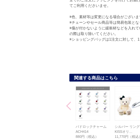
全てのご注文にラッピングを付けてお届け
てご利用くださいませ。
※色、素材等は変更になる場合がございま
※チェーンやセール商品等は簡易包装とな
※傷が付かないように緩衝材などを入れて
の際は取り除いてください。
※ショッピングバッグは1注文に対して、
関連する商品はこちら
【Web限定】マカロン
【Web限定】マカロン
パドロックチャーム
シルバー リング 
ジュエリーポーチ…
ジュエリーポーチ…
ACH414
KISSオリ…
2,200円（税込）
2,200円（税込）
880円（税込）
11,770円（税込