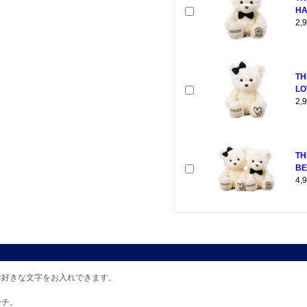
HA
2
TH
LO
2
T
BE
4
お好きな文字をお入れできます。
ーチ。