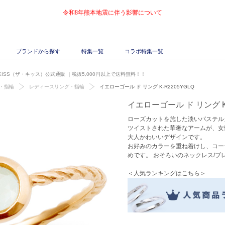
令和8年熊本地震に伴う影響について
ブランドから探す
特集一覧
コラボ特集一覧
E KISS（ザ・キッス）公式通販
｜税抜5,000円以上で送料無料！！
・指輪
レディースリング・指輪
イエローゴール ド リング K-R2205YGLQ
イエローゴール ド リング K-
ローズカットを施した淡いパステル
ツイストされた華奢なアームが、女
大人かわいいデザインです。
お好みのカラーを重ね着けし、コー
めです。 おそろいのネックレス/ブ
＜人気ランキングはこちら＞