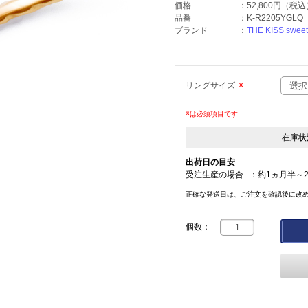
価格
：
52,800円
（税込
品番
：
K-R2205YGLQ
ブランド
：
THE KISS sweet
リングサイズ
※
※は必須項目です
在庫状
出荷日の目安
受注生産の場合
：
約1ヵ月半～
正確な発送日は、ご注文を確認後に改
個数：