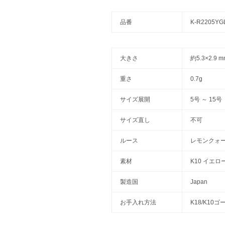
品番
K-R2205YG
大きさ
約5.3×2.9
重さ
0.7g
サイズ展開
5号 ～ 15号
サイズ直し
不可
ルース
レモンクォ
素材
K10 イエ
製造国
Japan
お手入れ方法
K18/K10