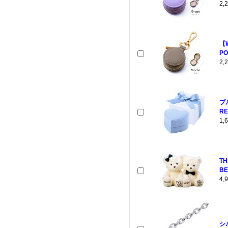
2
【
PO
2
ブ
RE
1
T
BE
4
シ