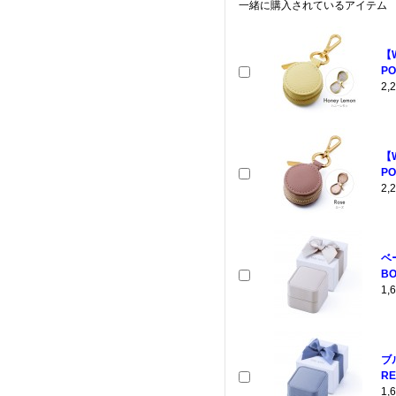
一緒に購入されているアイテム
【
PO
2
【
PO
2
ベ
BO
1
ブ
RE
1