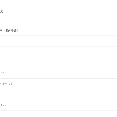
LQ
 mm （幅×厚み）
ーツ
ローゴールド
ゴールド