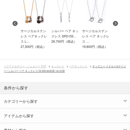
ー ペア ネッ
サージカルステン
シルバー ペア ネッ
サージカルステン
ディズニー
SPD703…
レス ペアネックレ
クレス SPD153…
レス ペア ネックレ
ッキー / 
00円（税込）
ス L…
29,700円（税込）
ス …
…
27,500円（税込）
19,800円（税込）
35,200円
ペアアクセサリー・ジュエリー TOP
ネックレス
ペアネックレス
ディズニー ドナルド&デイジ
ー / シルバー ペア ネックレス DI-SN1809CB-1810CB
条件から探す
カテゴリーから探す
アイテムから探す