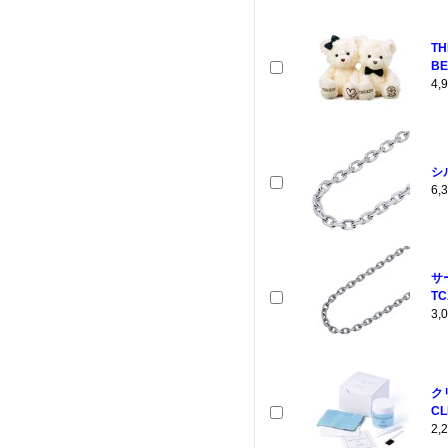
T
BE
4
シ
6
サ
TC
3
ク
CL
2