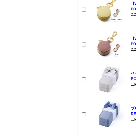
【
PO
2
【
PO
2
ベ
BO
1
ブ
RE
1