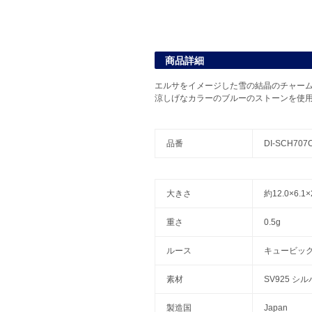
商品詳細
エルサをイメージした雪の結晶のチャー
涼しげなカラーのブルーのストーンを使
品番
DI-SCH707
大きさ
約12.0×6.
重さ
0.5g
ルース
キュービッ
素材
SV925 シ
製造国
Japan