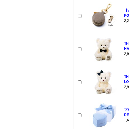
【
PO
2
TH
HA
2
TH
LO
2
ブ
RE
1