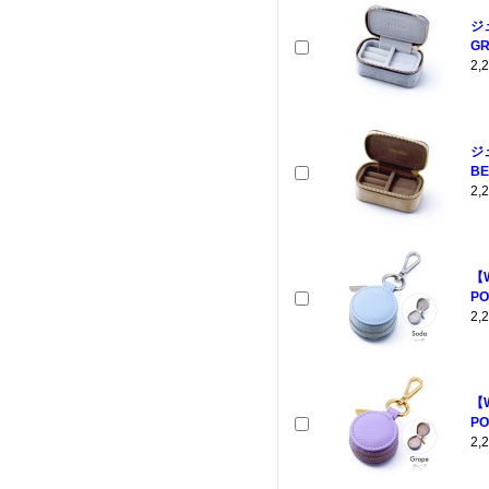
ジ
GR
2
ジ
BE
2
【
PO
2
【
PO
2