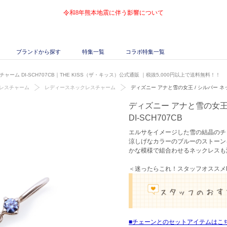
令和8年熊本地震に伴う影響について
ブランドから探す
特集一覧
コラボ特集一覧
ャーム DI-SCH707CB｜THE KISS（ザ・キッス）公式通販
｜税抜5,000円以上で送料無料！！
レスチャーム
レディースネックレスチャーム
ディズニー アナと雪の女王 / シルバー ネッ
ディズニー アナと雪の女王
DI-SCH707CB
エルサをイメージした雪の結晶のチ
涼しげなカラーのブルーのストーン
かな模様で組合わせるネックレスも
＜迷ったらこれ！スタッフオススメBe
チェーンとのセットアイテムはこ