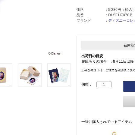
価格
：
5,280円
（税込
品番
：
DI-SCH707CB
ブランド
：
ディズニーコレ
在庫状
出荷日の目安
在庫ありの場合
：
8月11日以降
正確な発送日は、ご注文を確認後に改
個数：
一緒に購入されているアイテム