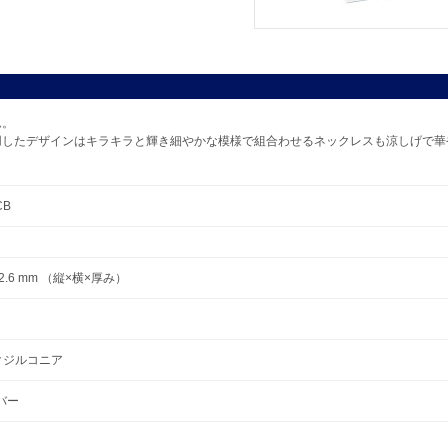
ム。
用したデザインはキラキラと輝き細やかな模様で組合わせるネックレスも涼しげで華
CB
1×2.6 mm （縦×横×厚み）
クジルコニア
ルバー