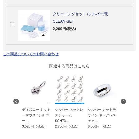
クリーニングセット (シルバー用)
CLEAN-SET
2,200円(税込)
この商品についてのお問い合わせ
関連する商品はこちら
ー ネックレ
ディズニー ミッキ
シルバー ネックレ
シルバー カットデ
ディズニー
ーム
ーマウス / シルバ
スチャーム
ザイン ネックレス
雪の女王 /
1…
ー…
SCH73…
チャ…
ー…
0円（税込）
3,520円（税込）
2,750円（税込）
6,600円（税込）
5,280円（